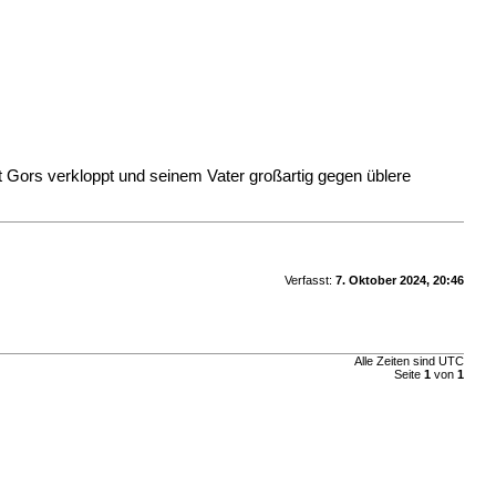
t Gors verkloppt und seinem Vater großartig gegen üblere
Verfasst:
7. Oktober 2024, 20:46
Alle Zeiten sind UTC
Seite
1
von
1