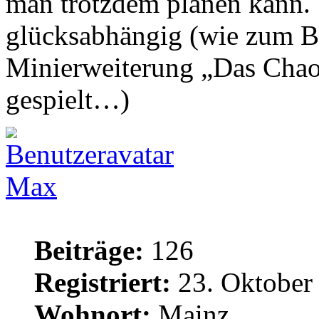
man trotzdem planen kann. 
glücksabhängig (wie zum Be
Minierweiterung „Das Chaos
gespielt…)
Max
Beiträge:
126
Registriert:
23. Oktober
Wohnort:
Mainz