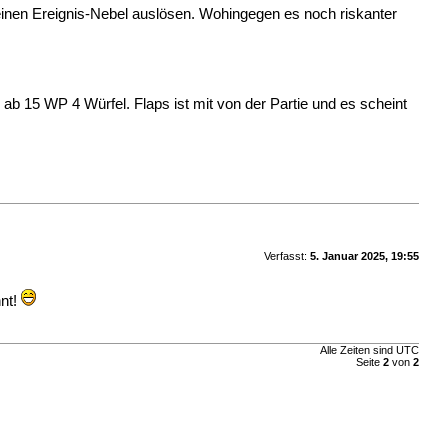
inen Ereignis-Nebel auslösen. Wohingegen es noch riskanter
b 15 WP 4 Würfel. Flaps ist mit von der Partie und es scheint
Verfasst:
5. Januar 2025, 19:55
nnt!
Alle Zeiten sind UTC
Seite
2
von
2