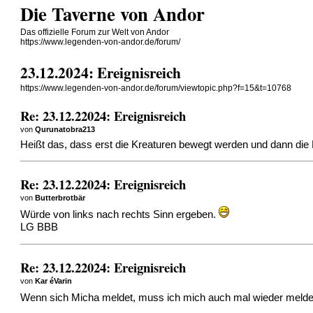
Die Taverne von Andor
Das offizielle Forum zur Welt von Andor
https://www.legenden-von-andor.de/forum/
23.12.2024: Ereignisreich
https://www.legenden-von-andor.de/forum/viewtopic.php?f=15&t=10768
Re: 23.12.22024: Ereignisreich
von
Qurunatobra213
Heißt das, dass erst die Kreaturen bewegt werden und dann die 
Re: 23.12.22024: Ereignisreich
von
Butterbrotbär
Würde von links nach rechts Sinn ergeben.
LG BBB
Re: 23.12.22024: Ereignisreich
von
Kar éVarin
Wenn sich Micha meldet, muss ich mich auch mal wieder meld