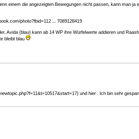
 wenn einem die angezeigten Bewegungen nicht passen, kann man ja e
book.com/photo?fbid=112 ... 7089128419
. Avida (blau) kann ab 14 WP ihre Würfelwerte addieren und Raash a
e bleibt blau
viewtopic.php?f=11&t=10517&start=17
) und hier . Ich bin sehr gespa