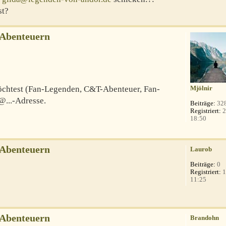
st?
-Abenteuern
 möchtest (Fan-Legenden, C&T-Abenteuer, Fan-
Mjölnir
@...-Adresse.
Beiträge:
32
Registriert:
2
18:50
-Abenteuern
Laurob
Beiträge:
0
Registriert:
1
11:25
-Abenteuern
Brandohn