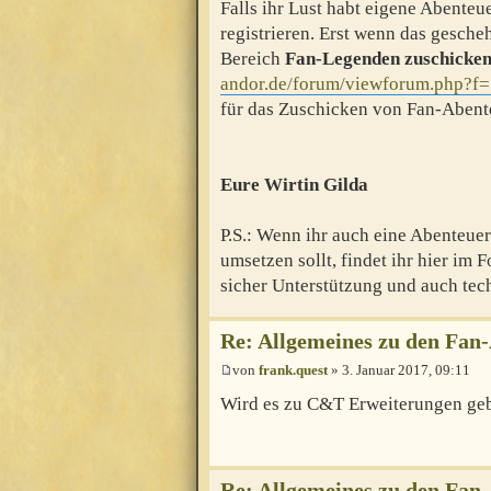
Falls ihr Lust habt eigene Abenteu
registrieren. Erst wenn das gescheh
Bereich
Fan-Legenden zuschicke
andor.de/forum/viewforum.php?f
für das Zuschicken von Fan-Abent
Eure Wirtin Gilda
P.S.: Wenn ihr auch eine Abenteuer-
umsetzen sollt, findet ihr hier im
sicher Unterstützung und auch tech
Re: Allgemeines zu den Fan
von
frank.quest
» 3. Januar 2017, 09:11
Wird es zu C&T Erweiterungen ge
Re: Allgemeines zu den Fan