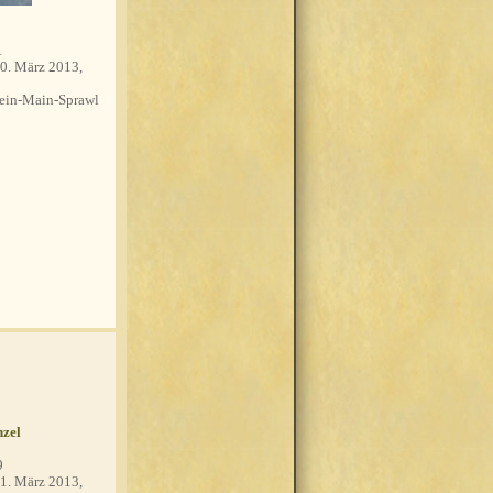
1
0. März 2013,
in-Main-Sprawl
zel
9
1. März 2013,