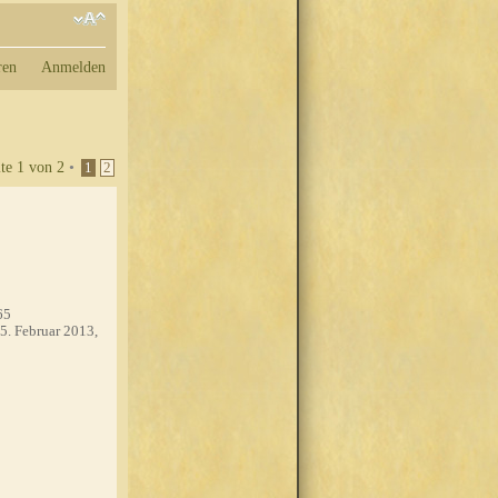
ren
Anmelden
ite
1
von
2
•
1
2
65
5. Februar 2013,