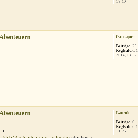
18:19
-Abenteuern
frank.quest
Beiträge:
20
Registriert:
1
2014, 13:17
-Abenteuern
Laurob
Beiträge:
0
Registriert:
1
en.
11:25
n
gilda@legenden-von-andor.de
schicken:?: