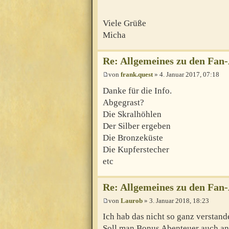
Viele Grüße
Micha
Re: Allgemeines zu den Fan
von
frank.quest
» 4. Januar 2017, 07:18
Danke für die Info.
Abgegrast?
Die Skralhöhlen
Der Silber ergeben
Die Bronzeküste
Die Kupferstecher
etc
Re: Allgemeines zu den Fan
von
Laurob
» 3. Januar 2018, 18:23
Ich hab das nicht so ganz verstand
Soll man Bonus Abenteuer auch a