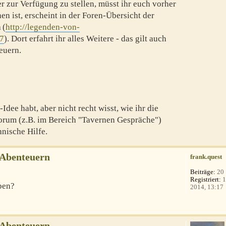
er zur Verfügung zu stellen, müsst ihr euch vorher
en ist, erscheint in der Foren-Übersicht der
n
(
http://legenden-von-
=7
). Dort erfahrt ihr alles Weitere - das gilt auch
euern.
Idee habt, aber nicht recht wisst, wie ihr die
 Forum (z.B. im Bereich "Tavernen Gespräche")
nische Hilfe.
-Abenteuern
frank.quest
Beiträge:
20
Registriert:
1
ben?
2014, 13:17
-Abenteuern