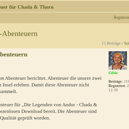
uer für Chada & Thorn
Registrie
n-Abenteuern
13 Beiträge •
Se
Abenteuern
Gilda
m Abenteuer berichtet. Abenteuer die unsere zwei
Beiträge:
21
 Insel erleben. Damit diese Abenteuer nicht
Registriert:
2
12:39
esammelt.
benteuer für „Die Legenden von Andor - Chada &
ostenlosen Download bereit. Die Abenteuer sind
 Qualität geprüft worden.