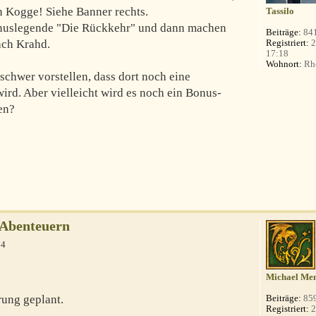
n Kogge! Siehe Banner rechts.
Tassilo
nuslegende "Die Rückkehr" und dann machen
Beiträge:
84
Registriert:
2
ach Krahd.
17:18
Wohnort:
Rhe
schwer vorstellen, dass dort noch eine
rd. Aber vielleicht wird es noch ein Bonus-
en?
-Abenteuern
04
Michael Men
rung geplant.
Beiträge:
85
Registriert:
2