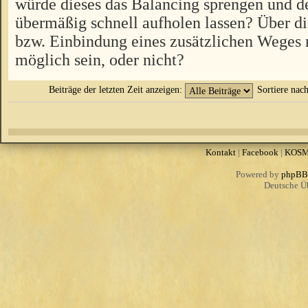
würde dieses das Balancing sprengen und d
übermäßig schnell aufholen lassen? Über 
bzw. Einbindung eines zusätzlichen Weges 
möglich sein, oder nicht?
Beiträge der letzten Zeit anzeigen:
Sortiere nac
Kontakt
|
Facebook
|
KOS
Powered by
phpBB
Deutsche Ü