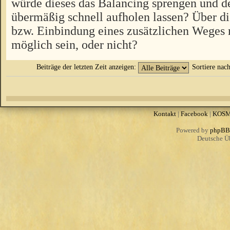
würde dieses das Balancing sprengen und d
übermäßig schnell aufholen lassen? Über 
bzw. Einbindung eines zusätzlichen Weges 
möglich sein, oder nicht?
Beiträge der letzten Zeit anzeigen:
Sortiere nac
Kontakt
|
Facebook
|
KOS
Powered by
phpBB
Deutsche Ü