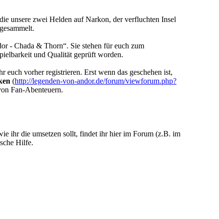
ie unsere zwei Helden auf Narkon, der verfluchten Insel
 gesammelt.
dor - Chada & Thorn“. Sie stehen für euch zum
ielbarkeit und Qualität geprüft worden.
hr euch vorher registrieren. Erst wenn das geschehen ist,
ken
(
http://legenden-von-andor.de/forum/viewforum.php?
n von Fan-Abenteuern.
ie ihr die umsetzen sollt, findet ihr hier im Forum (z.B. im
sche Hilfe.