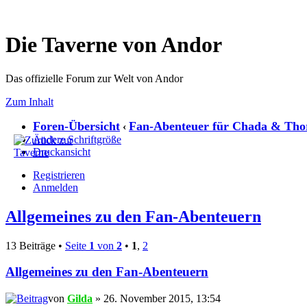
Die Taverne von Andor
Das offizielle Forum zur Welt von Andor
Zum Inhalt
Foren-Übersicht
Fan-Abenteuer für Chada & Tho
‹
Ändere Schriftgröße
Druckansicht
Registrieren
Anmelden
Allgemeines zu den Fan-Abenteuern
13 Beiträge •
Seite
1
von
2
•
1
,
2
Allgemeines zu den Fan-Abenteuern
von
Gilda
» 26. November 2015, 13:54