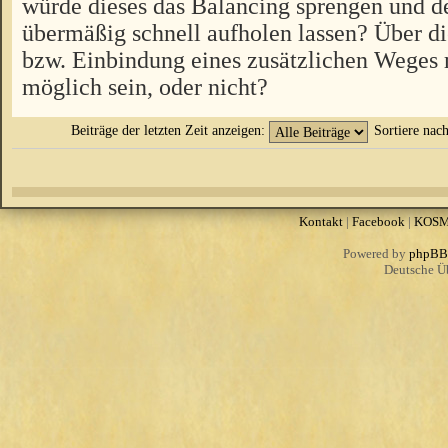
würde dieses das Balancing sprengen und d
übermäßig schnell aufholen lassen? Über 
bzw. Einbindung eines zusätzlichen Weges 
möglich sein, oder nicht?
Beiträge der letzten Zeit anzeigen:
Sortiere nac
Kontakt
|
Facebook
|
KOS
Powered by
phpBB
Deutsche Ü