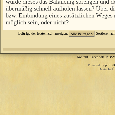
würde dieses das Balancing sprengen und d
übermäßig schnell aufholen lassen? Über 
bzw. Einbindung eines zusätzlichen Weges 
möglich sein, oder nicht?
Beiträge der letzten Zeit anzeigen:
Sortiere nac
Kontakt
|
Facebook
|
KOS
Powered by
phpBB
Deutsche Ü