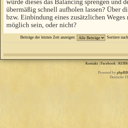
würde dieses das Balancing sprengen und d
übermäßig schnell aufholen lassen? Über 
bzw. Einbindung eines zusätzlichen Weges 
möglich sein, oder nicht?
Beiträge der letzten Zeit anzeigen:
Sortiere nac
Kontakt
|
Facebook
|
KOS
Powered by
phpBB
Deutsche Ü