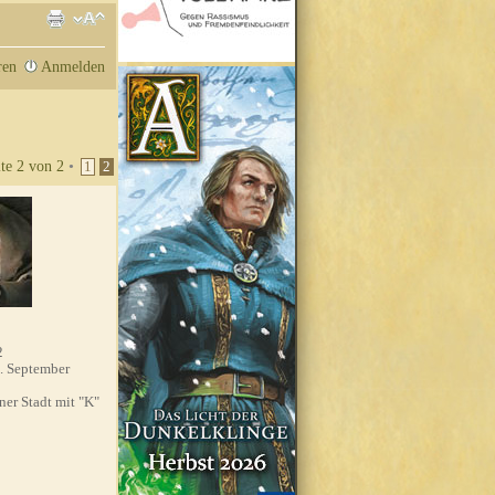
ren
Anmelden
ite
2
von
2
•
1
2
2
. September
'ner Stadt mit "K"