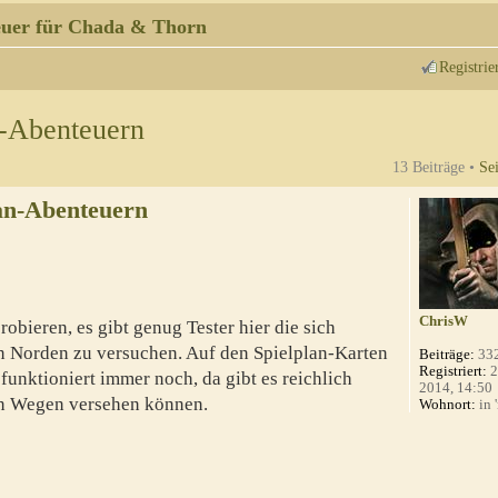
uer für Chada & Thorn
Registrie
n-Abenteuern
13 Beiträge •
Se
an-Abenteuern
ChrisW
robieren, es gibt genug Tester hier die sich
n Norden zu versuchen. Auf den Spielplan-Karten
Beiträge:
33
Registriert:
2
unktioniert immer noch, da gibt es reichlich
2014, 14:50
ren Wegen versehen können.
Wohnort:
in 