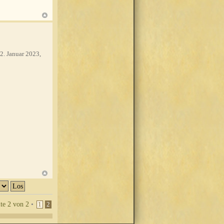
2. Januar 2023,
ite
2
von
2
•
1
2