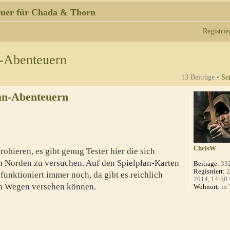
uer für Chada & Thorn
Registrie
n-Abenteuern
13 Beiträge •
Se
an-Abenteuern
ChrisW
robieren, es gibt genug Tester hier die sich
n Norden zu versuchen. Auf den Spielplan-Karten
Beiträge:
33
Registriert:
2
unktioniert immer noch, da gibt es reichlich
2014, 14:50
ren Wegen versehen können.
Wohnort:
in 