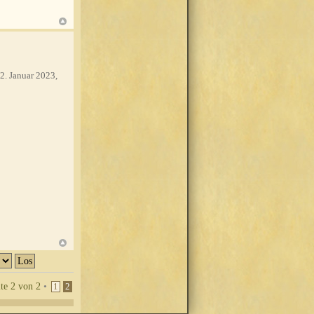
2. Januar 2023,
ite
2
von
2
•
1
2