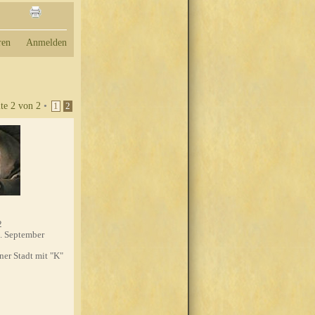
ren
Anmelden
ite
2
von
2
•
1
2
2
. September
'ner Stadt mit "K"