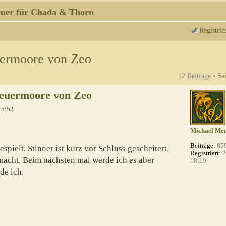
uer für Chada & Thorn
Registrie
uermoore von Zeo
12 Beiträge •
Se
Feuermoore von Zeo
15:53
Michael Men
Beiträge:
85
pielt. Stinner ist kurz vor Schluss gescheitert.
Registriert:
2
macht. Beim nächsten mal werde ich es aber
18:19
de ich.