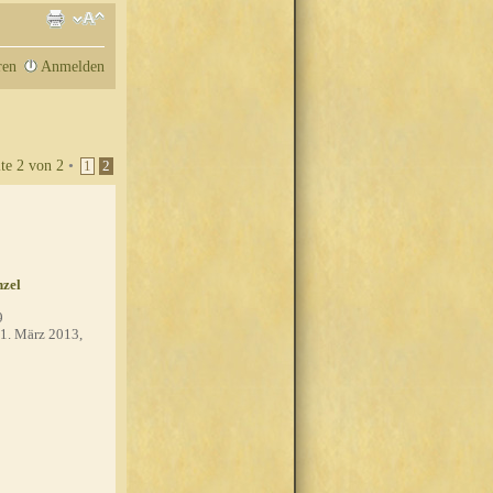
ren
Anmelden
ite
2
von
2
•
1
2
zel
9
1. März 2013,