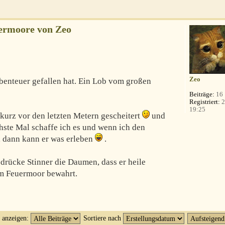
ermoore von Zeo
Zeo
Abenteuer gefallen hat. Ein Lob vom großen
Beiträge:
16
Registriert:
2
19:25
 kurz vor den letzten Metern gescheitert
und
hste Mal schaffe ich es und wenn ich den
, dann kann er was erleben
.
drücke Stinner die Daumen, dass er heile
m Feuermoor bewahrt.
t anzeigen:
Sortiere nach