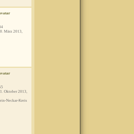
84
0. März 2013,
55
1. Oktober 2013,
in-Neckar-Kreis