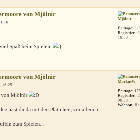
ermoore von Mjölnir
Mjölnir
11:16
Beiträge:
32
Registriert:
2
18:50
 viel Spaß beim Spielen.
ermoore von Mjölnir
MarkusW
, 16:25
Beiträge:
17
er von Mjölnir
Registriert:
2
08:38
Wohnort:
Rhe
dee hast du da mit den Plättchen, vor allem in
ufeln zum Spielen...