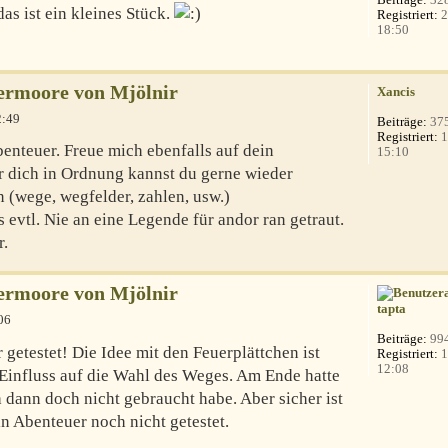
das ist ein kleines Stück.
Registriert:
2
18:50
ermoore von Mjölnir
Xancis
2:49
Beiträge:
37
Registriert:
1
nteuer. Freue mich ebenfalls auf dein
15:10
 dich in Ordnung kannst du gerne wieder
en (wege, wegfelder, zahlen, usw.)
 evtl. Nie an eine Legende für andor ran getraut.
r.
ermoore von Mjölnir
tapta
06
Beiträge:
99
 getestet! Die Idee mit den Feuerplättchen ist
Registriert:
1
12:08
 Einfluss auf die Wahl des Weges. Am Ende hatte
h dann doch nicht gebraucht habe. Aber sicher ist
n Abenteuer noch nicht getestet.