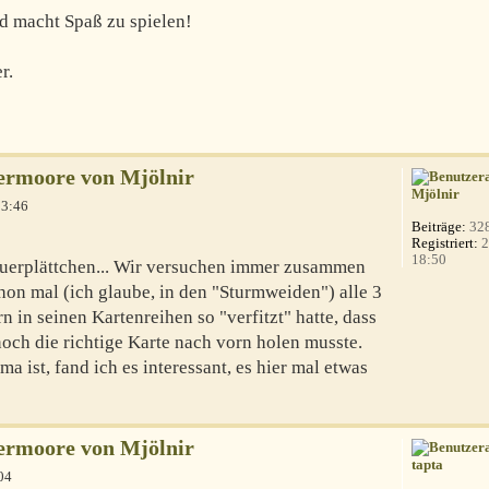
nd macht Spaß zu spielen!
r.
ermoore von Mjölnir
Mjölnir
13:46
Beiträge:
32
Registriert:
2
18:50
 Feuerplättchen... Wir versuchen immer zusammen
hon mal (ich glaube, in den "Sturmweiden") alle 3
n in seinen Kartenreihen so "verfitzt" hatte, dass
 noch die richtige Karte nach vorn holen musste.
 ist, fand ich es interessant, es hier mal etwas
ermoore von Mjölnir
tapta
04