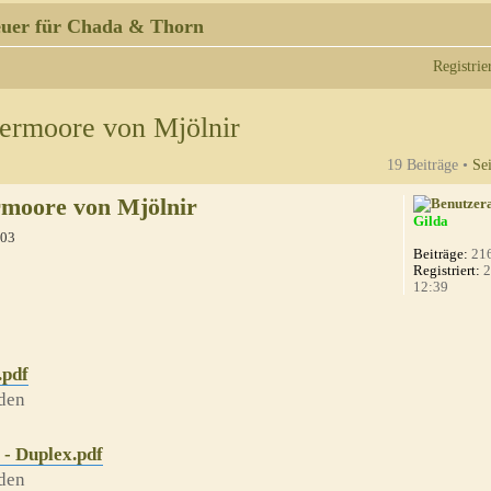
uer für Chada & Thorn
Registrie
ermoore von Mjölnir
19 Beiträge •
Se
rmoore von Mjölnir
Gilda
:03
Beiträge:
21
Registriert:
2
12:39
.pdf
den
- Duplex.pdf
den