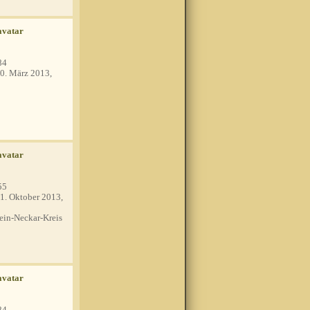
84
0. März 2013,
55
1. Oktober 2013,
in-Neckar-Kreis
84