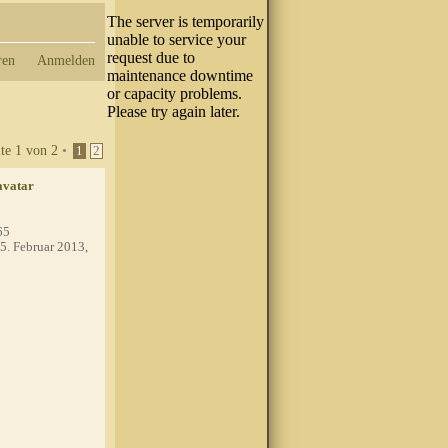
ren
Anmelden
ite
1
von
2
•
1
2
65
5. Februar 2013,