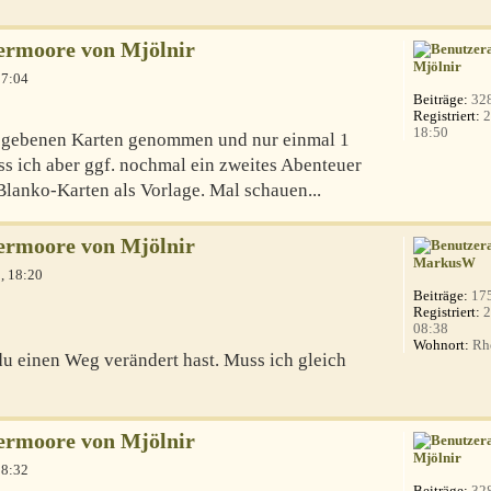
ermoore von Mjölnir
Mjölnir
17:04
Beiträge:
32
Registriert:
2
18:50
rgegebenen Karten genommen und nur einmal 1
ss ich aber ggf. nochmal ein zweites Abenteuer
lanko-Karten als Vorlage. Mal schauen...
ermoore von Mjölnir
MarkusW
, 18:20
Beiträge:
17
Registriert:
2
08:38
Wohnort:
Rhe
 du einen Weg verändert hast. Muss ich gleich
ermoore von Mjölnir
Mjölnir
18:32
Beiträge:
32