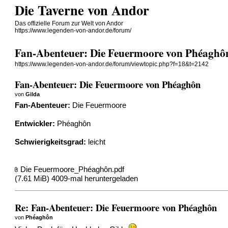
Die Taverne von Andor
Das offizielle Forum zur Welt von Andor
https://www.legenden-von-andor.de/forum/
Fan-Abenteuer: Die Feuermoore von Phéaghô
https://www.legenden-von-andor.de/forum/viewtopic.php?f=18&t=2142
Fan-Abenteuer: Die Feuermoore von Phéaghôn
von
Gilda
Fan-Abenteuer:
Die Feuermoore
Entwickler:
Phéaghôn
Schwierigkeitsgrad:
leicht
Die Feuermoore_Phéaghôn.pdf
(7.61 MiB) 4009-mal heruntergeladen
Re: Fan-Abenteuer: Die Feuermoore von Phéaghôn
von
Phéaghôn