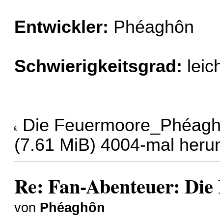
Entwickler:
Phéaghôn
Schwierigkeitsgrad:
leic
Die Feuermoore_Phéagh
(7.61 MiB) 4004-mal heru
Re: Fan-Abenteuer: Die
von
Phéaghôn