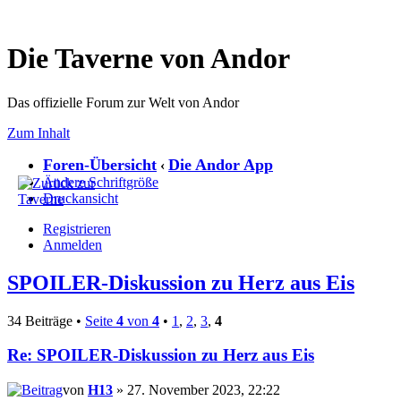
Die Taverne von Andor
Das offizielle Forum zur Welt von Andor
Zum Inhalt
Foren-Übersicht
Die Andor App
‹
Ändere Schriftgröße
Druckansicht
Registrieren
Anmelden
SPOILER-Diskussion zu Herz aus Eis
34 Beiträge •
Seite
4
von
4
•
1
,
2
,
3
,
4
Re: SPOILER-Diskussion zu Herz aus Eis
von
H13
» 27. November 2023, 22:22