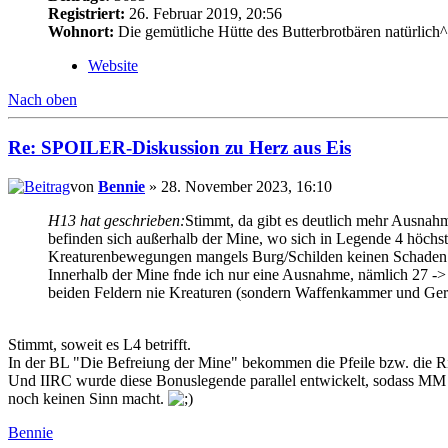
Registriert:
26. Februar 2019, 20:56
Wohnort:
Die gemütliche Hütte des Butterbrotbären natürlich
Website
Nach oben
Re: SPOILER-Diskussion zu Herz aus Eis
von
Bennie
» 28. November 2023, 16:10
H13 hat geschrieben:
Stimmt, da gibt es deutlich mehr Ausnahm
befinden sich außerhalb der Mine, wo sich in Legende 4 höchs
Kreaturenbewegungen mangels Burg/Schilden keinen Schaden 
Innerhalb der Mine fnde ich nur eine Ausnahme, nämlich 27 ->
beiden Feldern nie Kreaturen (sondern Waffenkammer und Gerö
Stimmt, soweit es L4 betrifft.
In der BL "Die Befreiung der Mine" bekommen die Pfeile bzw. die R
Und IIRC wurde diese Bonuslegende parallel entwickelt, sodass MM di
noch keinen Sinn macht.
Bennie