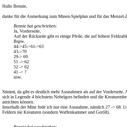
Hallo Bennie,
danke für die Anmerkung zum Minen-Spielplan und für das Menzel-Zi
Bennie hat geschrieben:
Ja, Vorderseite.
Auf der Rückseite gibt es einige Pfeile, die auf höhere Feldzahl
Bspw.
44->45->61->63
43->70
29-> 69
51 -> 62
52 -> 62
41 -> ?
usw.
Stimmt, da gibt es deutlich mehr Ausnahmen als auf der Vorderseite.
sich in Legende 4 höchstens Nebelgors befinden und die Kreaturen
anrichten können.
Innerhalb der Mine fnde ich nur eine Ausnahme, nämlich 27 -> 68. Un
Feldern nie Kreaturen (sondern Waffenkammer und Geröll).
Bennie hat geschrieben: