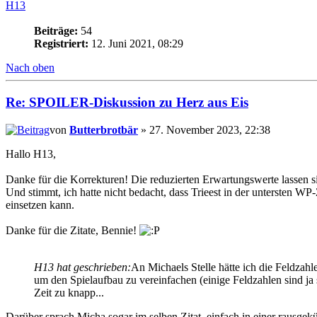
H13
Beiträge:
54
Registriert:
12. Juni 2021, 08:29
Nach oben
Re: SPOILER-Diskussion zu Herz aus Eis
von
Butterbrotbär
» 27. November 2023, 22:38
Hallo H13,
Danke für die Korrekturen! Die reduzierten Erwartungswerte lassen 
Und stimmt, ich hatte nicht bedacht, dass Trieest in der untersten W
einsetzen kann.
Danke für die Zitate, Bennie!
H13 hat geschrieben:
An Michaels Stelle hätte ich die Feldzahl
um den Spielaufbau zu vereinfachen (einige Feldzahlen sind ja s
Zeit zu knapp...
Darüber sprach Micha sogar im selben Zitat, einfach in einer rausgekü