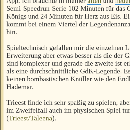
App. Ich brauchte in meiner
alten
und
neue
Semi-Speedrun-Serie 102 Minuten für das 
Königs und 24 Minuten für Herz aus Eis. Ein
kommt bei einem Viertel der Legendenanzah
hin.
Spieltechnisch gefallen mir die einzelnen 
Erweiterung aber etwas besser als die der 
sind komplexer und gerade die zweite ist er
als eine durchschnittliche GdK-Legende. Es
keinen bombastischen Knüller wie den En
Hademar.
Trieest finde ich sehr spaßig zu spielen, ab
im Zweifelfall auch im physischen Spiel tu
(
Trieest/Taleena
).