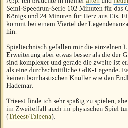
App. Ich brauchte in meiner
alten
und
neue
Semi-Speedrun-Serie 102 Minuten für das 
Königs und 24 Minuten für Herz aus Eis. Ein
kommt bei einem Viertel der Legendenanzah
hin.
Spieltechnisch gefallen mir die einzelnen 
Erweiterung aber etwas besser als die der 
sind komplexer und gerade die zweite ist er
als eine durchschnittliche GdK-Legende. Es
keinen bombastischen Knüller wie den En
Hademar.
Trieest finde ich sehr spaßig zu spielen, ab
im Zweifelfall auch im physischen Spiel tu
(
Trieest/Taleena
).