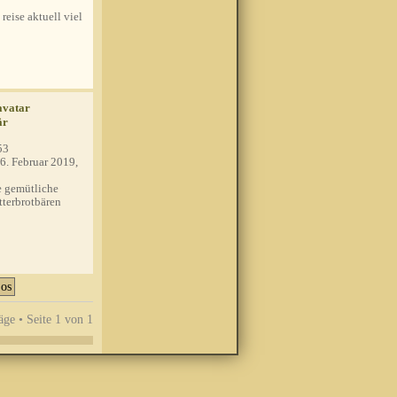
 reise aktuell viel
är
53
6. Februar 2019,
 gemütliche
tterbrotbären
äge • Seite
1
von
1