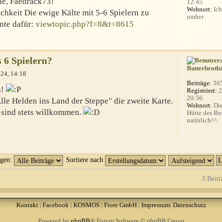
ne, Faedrack73!
12:45
Wohnort:
Ich
ichkeit Die ewige Kälte mit 5-6 Spielern zu
umher
ante dafür:
viewtopic.php?f=8&t=8615
s 6 Spielern?
Butterbrotb
024, 14:18
Beiträge:
36
a!
Registriert:
2
20:56
Alle Helden ins Land der Steppe" die zweite Karte.
Wohnort:
Die
sind stets willkommen.
Hütte des Bu
natürlich^^
igen:
Sortiere nach
3 Beitr
Kontakt
|
Facebook
|
KOSMOS
|
Fiore GmbH
|
Impressum
|
Datenschutz
Powered by
phpBB
® Forum Software © phpBB Group