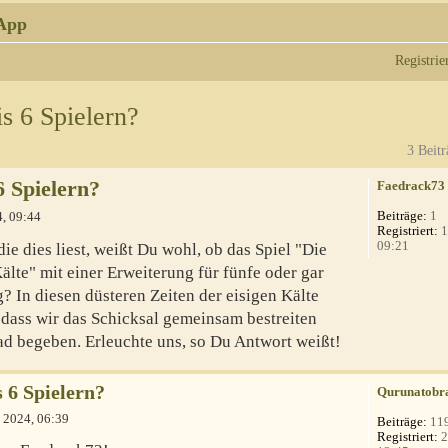
App
Registrie
s 6 Spielern?
3 Beitr
6 Spielern?
Faedrack73
Beiträge:
1
4, 09:44
Registriert:
1
09:21
e dies liest, weißt Du wohl, ob das Spiel "Die
lte" mit einer Erweiterung für fünfe oder gar
? In diesen düsteren Zeiten der eisigen Kälte
 dass wir das Schicksal gemeinsam bestreiten
ad begeben. Erleuchte uns, so Du Antwort weißt!
s 6 Spielern?
Qurunatobr
 2024, 06:39
Beiträge:
11
Registriert:
2