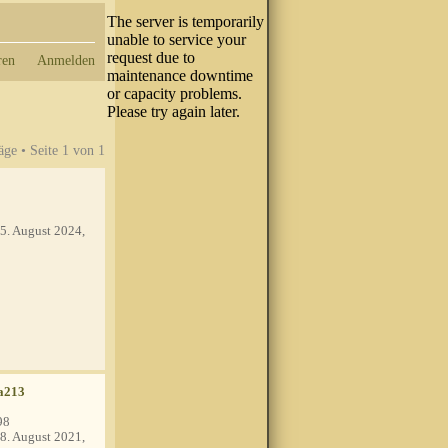
ren
Anmelden
äge • Seite
1
von
1
5. August 2024,
a213
98
8. August 2021,