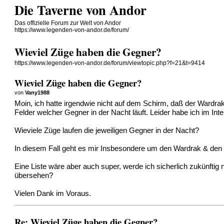
Die Taverne von Andor
Das offizielle Forum zur Welt von Andor
https://www.legenden-von-andor.de/forum/
Wieviel Züge haben die Gegner?
https://www.legenden-von-andor.de/forum/viewtopic.php?f=21&t=9414
Wieviel Züge haben die Gegner?
von
Vany1988
Moin, ich hatte irgendwie nicht auf dem Schirm, daß der Wardrak
Felder welcher Gegner in der Nacht läuft. Leider habe ich im Int
Wieviele Züge laufen die jeweiligen Gegner in der Nacht?
In diesem Fall geht es mir Insbesondere um den Wardrak & den 
Eine Liste wäre aber auch super, werde ich sicherlich zukünft
übersehen?
Vielen Dank im Voraus.
Re: Wieviel Züge haben die Gegner?