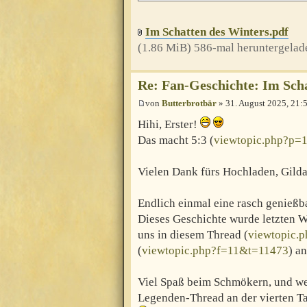
Im Schatten des Winters.pdf
(1.86 MiB) 586-mal heruntergelad
Re: Fan-Geschichte: Im Sch
von
Butterbrotbär
» 31. August 2025, 21:
Hihi, Erster!
Das macht 5:3 (
viewtopic.php?p=
Vielen Dank fürs Hochladen, Gild
Endlich einmal eine rasch genieß
Dieses Geschichte wurde letzten 
uns in diesem Thread (
viewtopic.
(
viewtopic.php?f=11&t=11473
) a
Viel Spaß beim Schmökern, und wen
Legenden-Thread an der vierten T