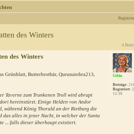
chten
Registrie
atten des Winters
4 Beitr
ten des Winters
as Grünblatt, Butterbrotbär, Qurunatobra213,
Gilda
Beiträge:
21
Registriert:
2
12:39
der Taverne zum Trunkenen Troll wird abrupt
ndori hereinstürzt. Einige Helden von Andor
ld, während König Thorald an der Rietburg die
d das alles in jener Nacht, in welcher der Santa
 ... falls dieser überhaupt existiert.