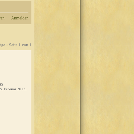
ren
Anmelden
äge • Seite
1
von
1
65
5. Februar 2013,