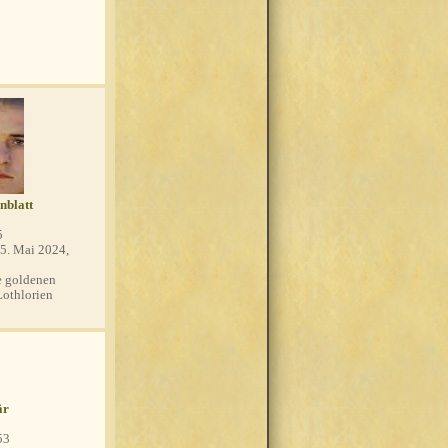
nblatt
5
5. Mai 2024,
 goldenen
Lothlorien
är
53