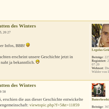
atten des Winters
5, 20:27
er Infos, BBB!
Legolas Grü
chten erscheint unsere Geschichte jetzt in
Beiträge:
22
Registriert:
2
 naht ja bekanntlich.
07:20
Wohnort:
Die
Wälder von 
atten des Winters
9:58
, erschien die aus dieser Geschichte entwickelte
Butterbrotb
nengemeinschaft:
viewtopic.php?f=5&t=11859
Beiträge:
36