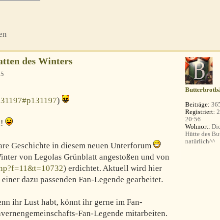
en
atten des Winters
55
Butterbrotb
131197#p131197
)
Beiträge:
36
Registriert:
2
20:56
a!
Wohnort:
Die
Hütte des Bu
natürlich^^
bare Geschichte in diesem neuen Unterforum
Winter von Legolas Grünblatt angestoßen und von
php?f=11&t=10732
) erdichtet. Aktuell wird hier
n einer dazu passenden Fan-Legende gearbeitet.
n ihr Lust habt, könnt ihr gerne im Fan-
avernengemeinschafts-Fan-Legende mitarbeiten.