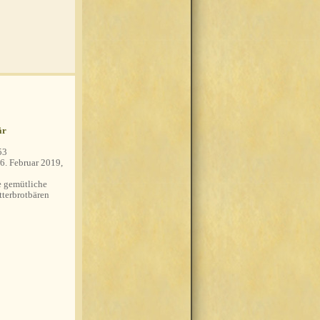
är
53
6. Februar 2019,
 gemütliche
tterbrotbären