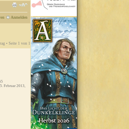
ren
Anmelden
rag • Seite
1
von
1
65
5. Februar 2013,