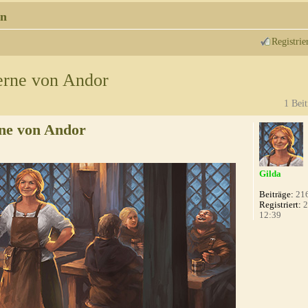
n
Registrie
erne von Andor
1 Beit
ne von Andor
Gilda
Beiträge:
21
Registriert:
2
12:39