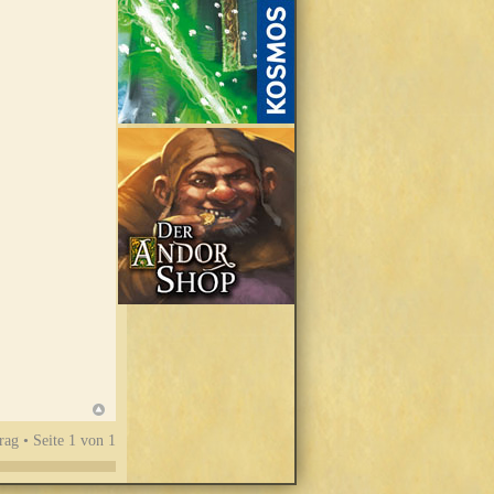
rag • Seite
1
von
1