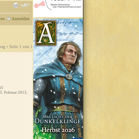
ren
Anmelden
rag • Seite
1
von
1
65
5. Februar 2013,