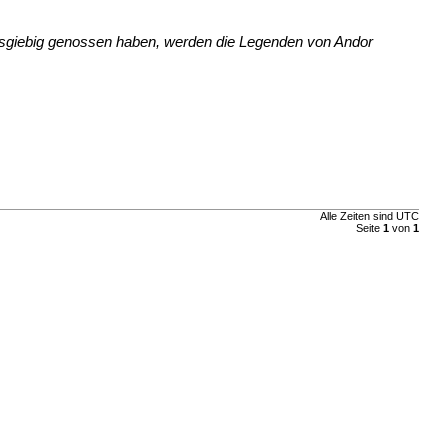
ausgiebig genossen haben, werden die Legenden von Andor
Alle Zeiten sind UTC
Seite
1
von
1