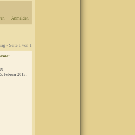
ren
Anmelden
rag • Seite
1
von
1
65
5. Februar 2013,