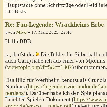
Hauptstädte ohne Schriftzüge oder Feldlini
LG BBB
Re: Fan-Legende: Wrackheims Erbe
von
Mivo
» 17. März 2025, 22:40
Hallo BBB,
ja, darfst du.
Die Bilder für Silberhall un
auch Garz) habe ich aus einer von Mjölnir
(
viewtopic.php?f=5&t=1302
) übernommen
Das Bild für Werftheim benutzt als Grundla
Nordens (
https://legenden-von-andor.de/land
nordens/
). Darüber habe ich den Spielplana
Leichter-Spielen-Dokument (
https://www.l
andor.de/wp-co ... pielen.pdf
) gelegt, um d