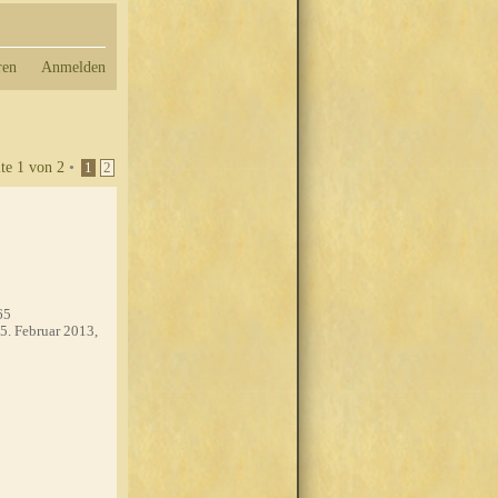
ren
Anmelden
ite
1
von
2
•
1
2
65
5. Februar 2013,