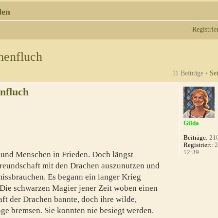
den
Registrie
henfluch
11 Beiträge •
Se
nfluch
Gilda
Beiträge:
21
Registriert:
2
12:39
n und Menschen in Frieden. Doch längst
reundschaft mit den Drachen auszunutzen und
issbrauchen. Es begann ein langer Krieg
ie schwarzen Magier jener Zeit woben einen
ft der Drachen bannte, doch ihre wilde,
nge bremsen. Sie konnten nie besiegt werden.