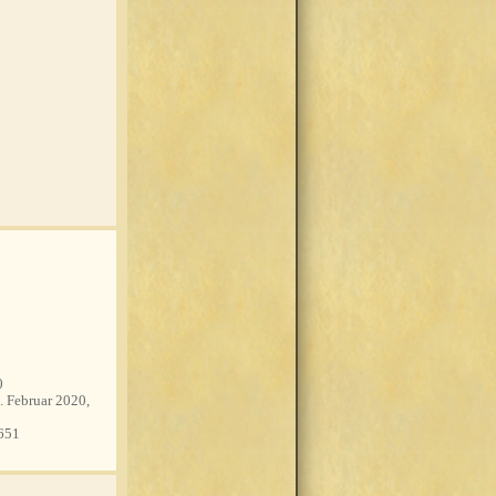
0
. Februar 2020,
651