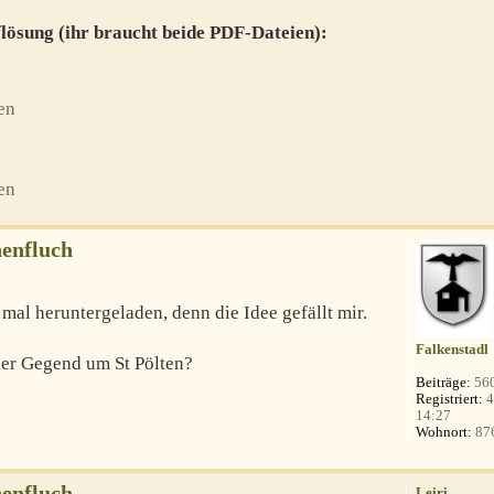
lösung (ihr braucht beide PDF-Dateien):
en
en
enfluch
mal heruntergeladen, denn die Idee gefällt mir.
Falkenstadl
er Gegend um St Pölten?
Beiträge:
56
Registriert:
4
14:27
Wohnort:
87
enfluch
Leiri