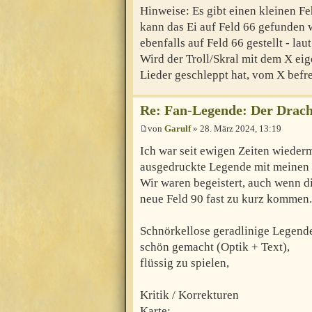
Hinweise: Es gibt einen kleinen Fe
kann das Ei auf Feld 66 gefunden 
ebenfalls auf Feld 66 gestellt - lau
Wird der Troll/Skral mit dem X ei
Lieder geschleppt hat, vom X befr
Re: Fan-Legende: Der Drach
von
Garulf
» 28. März 2024, 13:19
Ich war seit ewigen Zeiten wieder
ausgedruckte Legende mit meine
Wir waren begeistert, auch wenn d
neue Feld 90 fast zu kurz kommen.
Schnörkellose geradlinige Legend
schön gemacht (Optik + Text),
flüssig zu spielen,
Kritik / Korrekturen
Karte: