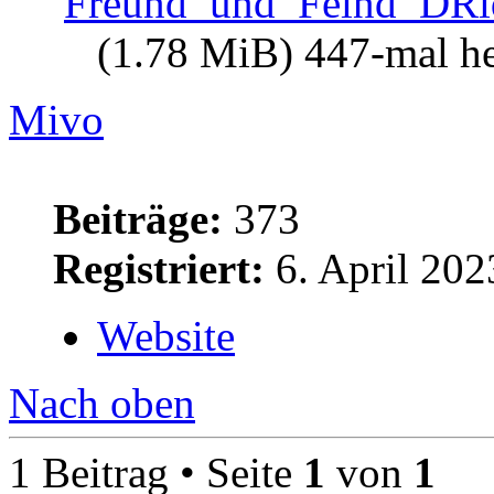
Freund_und_Feind_DRi
(1.78 MiB) 447-mal he
Mivo
Beiträge:
373
Registriert:
6. April 202
Website
Nach oben
1 Beitrag • Seite
1
von
1