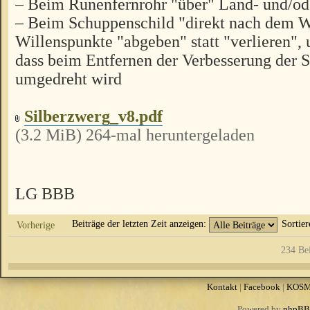
– Beim Runenfernrohr "über" Land- und/od
– Beim Schuppenschild "direkt nach dem W
Willenspunkte "abgeben" statt "verlieren", u
dass beim Entfernen der Verbesserung der S
umgedreht wird
Silberzwerg_v8.pdf
(3.2 MiB) 264-mal heruntergeladen
LG BBB
Beiträge der letzten Zeit anzeigen:
Sortie
Vorherige
234 Be
Kontakt
|
Facebook
|
KOS
Powered by
phpBB