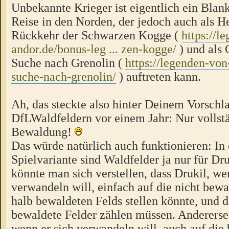
Unbekannte Krieger ist eigentlich ein Blan
Reise in den Norden, der jedoch auch als He
Rückkehr der Schwarzen Kogge (
https://l
andor.de/bonus-leg ... zen-kogge/
) und als 
Suche nach Grenolin (
https://legenden-von
suche-nach-grenolin/
) auftreten kann.
Ah, das steckte also hinter Deinem Vorschl
DfLWaldfeldern vor einem Jahr: Nur vollst
Bewaldung!
Das würde natürlich auch funktionieren: In 
Spielvariante sind Waldfelder ja nur für Dru
könnte man sich verstellen, dass Drukil, wen
verwandeln will, einfach auf die nicht bewa
halb bewaldeten Felds stellen könnte, und 
bewaldete Felder zählen müssen. Anderersei
wenn er sich verwandeln will, auch auf die