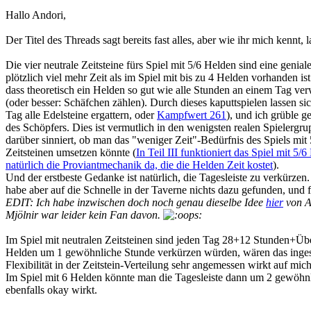
Hallo Andori,
Der Titel des Threads sagt bereits fast alles, aber wie ihr mich kennt
Die vier neutrale Zeitsteine fürs Spiel mit 5/6 Helden sind eine geniale
plötzlich viel mehr Zeit als im Spiel mit bis zu 4 Helden vorhanden is
dass theoretisch ein Helden so gut wie alle Stunden an einem Tag 
(oder besser: Schäfchen zählen). Durch dieses kaputtspielen lassen sic
Tag alle Edelsteine ergattern, oder
Kampfwert 261
), und ich grüble 
des Schöpfers. Dies ist vermutlich in den wenigsten realen Spielerg
darüber sinniert, ob man das "weniger Zeit"-Bedürfnis des Spiels mit 
Zeitsteinen umsetzen könnte (
In Teil III funktioniert das Spiel mit 5/
natürlich die Proviantmechanik da, die die Helden Zeit kostet
).
Und der erstbeste Gedanke ist natürlich, die Tagesleiste zu verkürzen. 
habe aber auf die Schnelle in der Taverne nichts dazu gefunden, und
EDIT: Ich habe inzwischen doch noch genau dieselbe Idee
hier
von A
Mjölnir war leider kein Fan davon.
Im Spiel mit neutralen Zeitsteinen sind jeden Tag 28+12 Stunden+Übe
Helden um 1 gewöhnliche Stunde verkürzen würden, wären das inge
Flexibilität in der Zeitstein-Verteilung sehr angemessen wirkt auf mich
Im Spiel mit 6 Helden könnte man die Tagesleiste dann um 2 gewöhnl
ebenfalls okay wirkt.