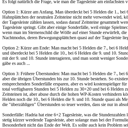
Es folgt natürlich die Frage, wie man die Tagesleiste am einfachsten v
Option 1: Kürze am Anfang. Man überdeckt bei 5 Helden die 1., bei 6
Hahnplättchen der neutralen Zeitsteine nicht mehr verwendet wird, kö
der Tagesleiste zählen lassen, sodass darauf Zeitsteine gesammelt wer
Tagesleiste springt. Gibt aber einige Sonderfälle, weil einige Spielme
wenn man im Sternenschild die Wölfe auf einer Stunde erwürfelt, die 
Nachtmodus, deren Bewegungsplättchen quasi auf der Tagesleiste lie
Option 2: Kürze am Ende: Man macht bei 5 Helden die 7., bei 6 Helde
und überdeckt bei 5 Helden die 10., bei 6 Helden die 9. und 10. Stu
mit der 9. und 10. Stunde interagieren, und man somit weniger Sonder
gäbe es auch ...
Option 3: Frühere Überstunden: Man macht bei 5 Helden die 7., bei 6 
aber die übrigen Überstunden bis zur 10. Stunde bestehen. So existier
entsprechenden Sonderfälle ersparen, aber es wird kostenspieliger für
total verfügbaren Stunden bei 5 Helden zu 30+20 und bei 6 Helden zu
Zeitsteinen ist, aber abuse durch die hohen WP-Kosten verhindern kö
Helden noch die 10., bei 6 Helden die 9. und 10. Stunde quasi als M
die "überzähligen" Überstunden so teuer werden, dass sie nur in abs
Sonderfälle: Hadria hat eine 6+2 Tagesleiste, was die Stundenzahlen 
stetig kürzer werdende Tagesleiste, aber solange man bei der Formulier
Besonderheit nicht das Ende der Welt. Es sollte auch kein Problem se