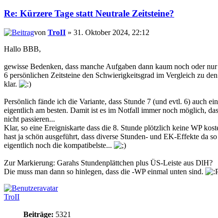
Re: Kürzere Tage statt Neutrale Zeitsteine?
von
TroII
» 31. Oktober 2024, 22:12
Hallo BBB,
gewisse Bedenken, dass manche Aufgaben dann kaum noch oder nur noc
6 persönlichen Zeitsteine den Schwierigkeitsgrad im Vergleich zu den 
klar.
Persönlich fände ich die Variante, dass Stunde 7 (und evtl. 6) auch e
eigentlich am besten. Damit ist es im Notfall immer noch möglich, d
nicht passieren...
Klar, so eine Ereigniskarte dass die 8. Stunde plötzlich keine WP koste
hast ja schön ausgeführt, dass diverse Stunden- und EK-Effekte da so
eigentlich noch die kompatibelste...
Zur Markierung: Garahs Stundenplättchen plus ÜS-Leiste aus DlH?
Die muss man dann so hinlegen, dass die -WP einmal unten sind.
TroII
Beiträge:
5321