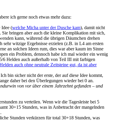
, labere ich gerne noch etwas mehr dazu:
 Idee (
welche Micha unter der Dusche kam
), damit nicht
t. Sie bringen aber auch die kleine Komplikation mit sich,
verwenden kann, während die übrigen Däumchen drehen
h sehr witzige Ergebnisse erzielen (z.B. in L4 am ersten
gerne an solchen Ideen rum, dies war aber kaum im Sinne
ruppen ein Problem, dennoch habe ich mal wieder ein wenig
5/6 Helden auch außerhalb von Teil III mit farbigen
6 Helden auch ohne neutrale Zeitsteine gut, da ist aber
Ich bin sicher nicht der erste, der auf diese Idee kommt,
 fange daher bei den Überlegungen wieder bei 0 an.
ndurwin von vor über einem Jahrzehnt gefunden – und
rstunden zu verteilen. Wenn wir die Tagesleiste bei 5
samt 30+15 Stunden, was in Anbetracht der mangelnden
.
iche Stunden verkürzen für total 30+18 Stunden, was