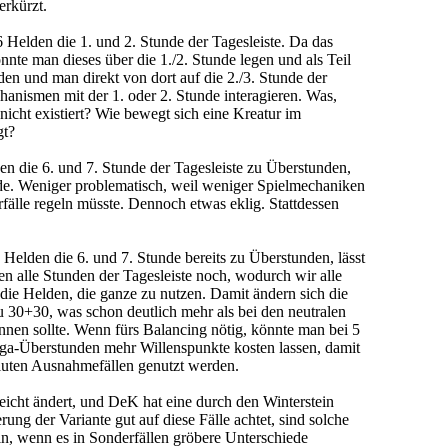
erkürzt.
 Helden die 1. und 2. Stunde der Tagesleiste. Da das
nnte man dieses über die 1./2. Stunde legen und als Teil
den und man direkt von dort auf die 2./3. Stunde der
chanismen mit der 1. oder 2. Stunde interagieren. Was,
nicht existiert? Wie bewegt sich eine Kreatur im
gt?
n die 6. und 7. Stunde der Tagesleiste zu Überstunden,
nde. Weniger problematisch, weil weniger Spielmechaniken
fälle regeln müsste. Dennoch etwas eklig. Stattdessen
Helden die 6. und 7. Stunde bereits zu Überstunden, lässt
en alle Stunden der Tagesleiste noch, wodurch wir alle
 die Helden, die ganze zu nutzen. Damit ändern sich die
 30+30, was schon deutlich mehr als bei den neutralen
nnen sollte. Wenn fürs Balancing nötig, könnte man bei 5
ega-Überstunden mehr Willenspunkte kosten lassen, damit
oluten Ausnahmefällen genutzt werden.
leicht ändert, und DeK hat eine durch den Winterstein
ung der Variante gut auf diese Fälle achtet, sind solche
in, wenn es in Sonderfällen gröbere Unterschiede