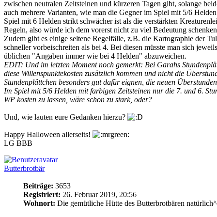
zwischen neutralen Zeitsteinen und kürzeren Tagen gibt, solange beide 
auch mehrere Varianten, wie man die Gegner im Spiel mit 5/6 Helden
Spiel mit 6 Helden strikt schwächer ist als die verstärkten Kreaturen
Regeln, also würde ich dem vorerst nicht zu viel Bedeutung schenken
Zudem gibt es einige seltene Regelfälle, z.B. die Kartographie der Tulg
schneller vorbeischreiten als bei 4. Bei diesen müsste man sich jewei
üblichen "Angaben immer wie bei 4 Helden" abzuweichen.
EDIT: Und im letzten Moment noch gemerkt: Bei Garahs Stundenplätt
diese Willenspunktekosten zusätzlich kommen und nicht die Überstun
Stundenplättchen besonders gut dafür eignen, die neuen Überstunden
Im Spiel mit 5/6 Helden mit farbigen Zeitsteinen nur die 7. und 6. St
WP kosten zu lassen, wäre schon zu stark, oder?
Und, wie lauten eure Gedanken hierzu?
Happy Halloween allerseits!
LG BBB
Butterbrotbär
Beiträge:
3653
Registriert:
26. Februar 2019, 20:56
Wohnort:
Die gemütliche Hütte des Butterbrotbären natürlich