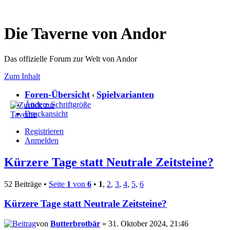
Die Taverne von Andor
Das offizielle Forum zur Welt von Andor
Zum Inhalt
Foren-Übersicht
Spielvarianten
‹
Ändere Schriftgröße
Druckansicht
Registrieren
Anmelden
Kürzere Tage statt Neutrale Zeitsteine?
52 Beiträge •
Seite
1
von
6
•
1
,
2
,
3
,
4
,
5
,
6
Kürzere Tage statt Neutrale Zeitsteine?
von
Butterbrotbär
» 31. Oktober 2024, 21:46