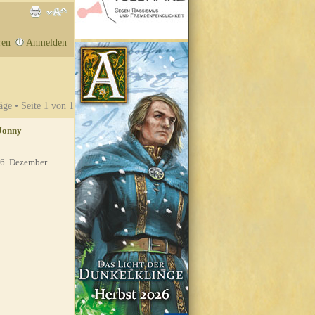
ren
Anmelden
äge • Seite
1
von
1
Jonny
6. Dezember