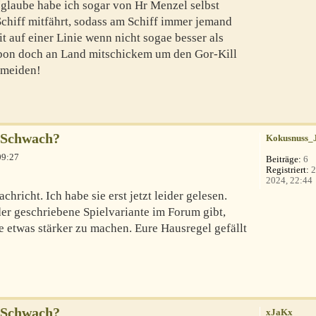
(glaube habe ich sogar von Hr Menzel selbst
Schiff mitfährt, sodass am Schiff immer jemand
t auf einer Linie wenn nicht sogae besser als
Arbon doch an Land mitschickem um den Gor-Kill
rmeiden!
 Schwach?
Kokusnuss_
09:27
Beiträge:
6
Registriert:
2
2024, 22:44
hricht. Ich habe sie erst jetzt leider gelesen.
eder geschriebene Spielvariante im Forum gibt,
e etwas stärker zu machen. Eure Hausregel gefällt
 Schwach?
xJaKx