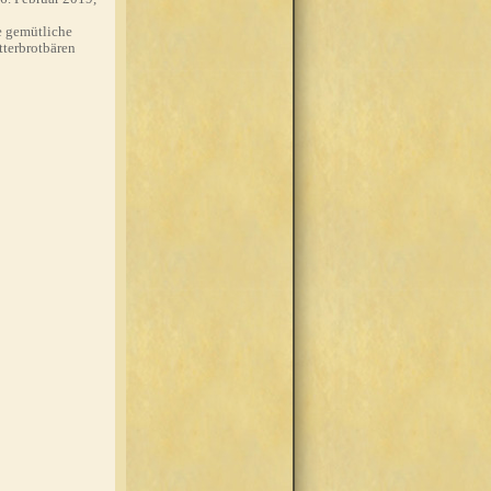
 gemütliche
tterbrotbären