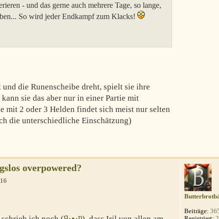
rieren - und das gerne auch mehrere Tage, so lange,
aben... So wird jeder Endkampf zum Klacks!
und die Runenscheibe dreht, spielt sie ihre
kann sie das aber nur in einer Partie mit
e mit 2 oder 3 Helden findet sich meist nur selten
ch die unterschiedliche Einschätzung)
gslos overpowered?
:16
Butterbrotb
Beiträge:
36
schrieb ich noch (
ꟼ⋅ᴥ⋅P
), dass Iril von allen am
Registriert:
2