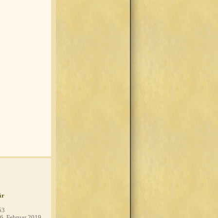
är
53
6. Februar 2019,