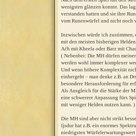
wenigsten glänzen konnte. Das lag 
verstanden hatten und sie ihre R
vom Runenwürfel und nicht noch v
Inzwischen würde ich zustimmen, 
mit den meisten bisherigen Helde
Aćh mit Kheela oder Barz mit Cha
( Nebenbei: Die MH dürfen meiner 
werden wohl immer komplexer werd
Und wenn höhere Komplexität nicht 
einhergeht – man denke z.B. an Druk
besondere Herausforderung für erf
Als Ausgleich für die Stärke der
eine schwerere Anpassung fürs Spi
mit weniger Helden nutzen kann. )
Die MH sind aber nicht strikt besse
Ijsdur hat z.B. ein enormes Spektr
niedrigsten Würfelerwartungswert 