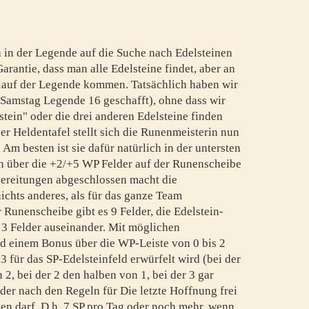
h in der Legende auf die Suche nach Edelsteinen
Garantie, dass man alle Edelsteine findet, aber an
rlauf der Legende kommen. Tatsächlich haben wir
Samstag Legende 16 geschafft), ohne dass wir
tein" oder die drei anderen Edelsteine finden
er Heldentafel stellt sich die Runenmeisterin nun
Am besten ist sie dafür natürlich in der untersten
ich über die +2/+5 WP Felder auf der Runenscheibe
rbereitungen abgeschlossen macht die
ichts anderes, als für das ganze Team
 Runenscheibe gibt es 9 Felder, die Edelstein-
 3 Felder auseinander. Mit möglichen
d einem Bonus über die WP-Leiste von 0 bis 2
3 für das SP-Edelsteinfeld erwürfelt wird (bei der
, bei der 2 den halben von 1, bei der 3 gar
 der nach den Regeln für Die letzte Hoffnung frei
en darf. D.h. 7 SP pro Tag oder noch mehr, wenn