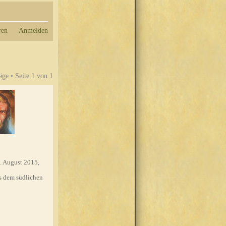
ren
Anmelden
äge • Seite
1
von
1
. August 2015,
 dem südlichen