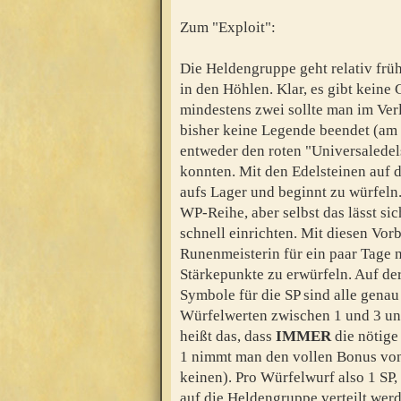
Zum "Exploit":
Die Heldengruppe geht relativ frü
in den Höhlen. Klar, es gibt keine 
mindestens zwei sollte man im Ve
bisher keine Legende beendet (am 
entweder den roten "Universaledels
konnten. Mit den Edelsteinen auf d
aufs Lager und beginnt zu würfeln. 
WP-Reihe, aber selbst das lässt s
schnell einrichten. Mit diesen Vo
Runenmeisterin für ein paar Tage n
Stärkepunkte zu erwürfeln. Auf der
Symbole für die SP sind alle genau
Würfelwerten zwischen 1 und 3 un
heißt das, dass
IMMER
die nötige 
1 nimmt man den vollen Bonus von 2
keinen). Pro Würfelwurf also 1 SP,
auf die Heldengruppe verteilt werd