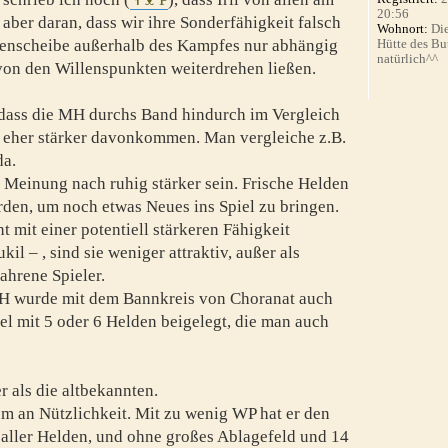
20:56
aber daran, dass wir ihre Sonderfähigkeit falsch
Wohnort:
Die
unenscheibe außerhalb des Kampfes nur abhängig
Hütte des Bu
natürlich^^
on den Willenspunkten weiterdrehen ließen.
dass die MH durchs Band hindurch im Vergleich
n eher stärker davonkommen. Man vergleiche z.B.
da.
Meinung nach ruhig stärker sein. Frische Helden
en, um noch etwas Neues ins Spiel zu bringen.
mit einer potentiell stärkeren Fähigkeit
il – , sind sie weniger attraktiv, außer als
ahrene Spieler.
 MH wurde mit dem Bannkreis von Choranat auch
el mit 5 oder 6 Helden beigelegt, die man auch
r als die altbekannten.
um an Nützlichkeit. Mit zu wenig WP hat er den
aller Helden, und ohne großes Ablagefeld und 14