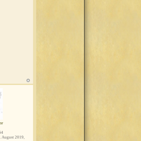
er
64
. August 2019,