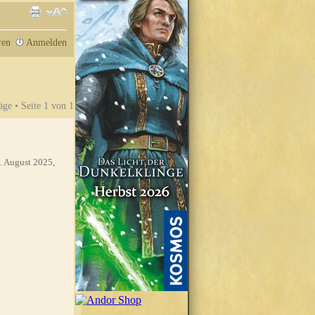
ren
Anmelden
äge • Seite
1
von
1
. August 2025,