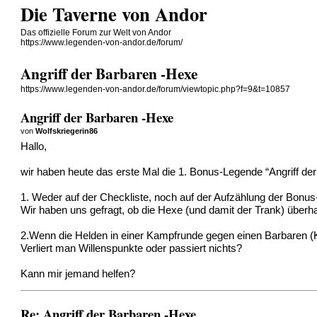
Die Taverne von Andor
Das offizielle Forum zur Welt von Andor
https://www.legenden-von-andor.de/forum/
Angriff der Barbaren -Hexe
https://www.legenden-von-andor.de/forum/viewtopic.php?f=9&t=10857
Angriff der Barbaren -Hexe
von
Wolfskriegerin86
Hallo,
wir haben heute das erste Mal die 1. Bonus-Legende “Angriff der
1. Weder auf der Checkliste, noch auf der Aufzählung der Bonus-
Wir haben uns gefragt, ob die Hexe (und damit der Trank) überh
2.Wenn die Helden in einer Kampfrunde gegen einen Barbaren (K
Verliert man Willenspunkte oder passiert nichts?
Kann mir jemand helfen?
Re: Angriff der Barbaren -Hexe