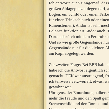
Ich antworte auch sinngemäß, das
großen Ablageplatz ablegen darf,
Bogen, ein Schild oder einen Falk
für einen Trinkschlauch oder einen
Runensteinen). Andor ist sehr mec
Balance funktioniert Andor auch. 
Darum darf ich mit dem Fernrohr a
Und so wie große Gegenstände nur
Gegenstände nur für die kleinen A
am Kopf abgelegt werden.
Zur zweiten Frage: Bei BBB hab i
habe ich die Antwort eigentlich 
gemacht. DEK war anstrengend, fru
ich teilweise verzweifelt, etwas, 
gewohnt war.
Übrigens, der Einordnung halber: 
mehr die Freude und den Spaß gema
Sternenschild und den Bonus- und v