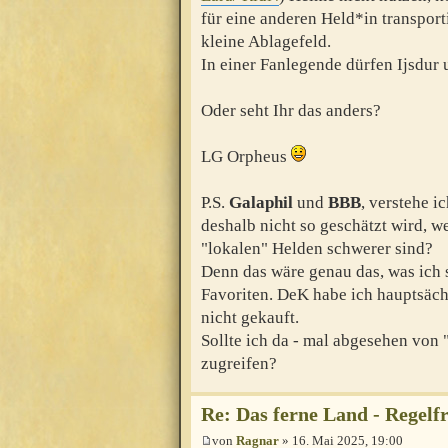
für eine anderen Held*in transporti
kleine Ablagefeld.
In einer Fanlegende dürfen Ijsdur
Oder seht Ihr das anders?
LG Orpheus
P.S.
Galaphil
und
BBB
, verstehe 
deshalb nicht so geschätzt wird, 
"lokalen" Helden schwerer sind?
Denn das wäre genau das, was ich
Favoriten. DeK habe ich hauptsäc
nicht gekauft.
Sollte ich da - mal abgesehen von 
zugreifen?
Re: Das ferne Land - Regelf
von
Ragnar
» 16. Mai 2025, 19:00