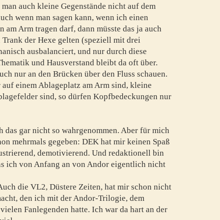
s man auch kleine Gegenstände nicht auf dem
 auch wenn man sagen kann, wenn ich einen
en am Arm tragen darf, dann müsste das ja auch
 Trank der Hexe gelten (speziell mit drei
hanisch ausbalanciert, und nur durch diese
Thematik und Hausverstand bleibt da oft über.
uch nur an den Brücken über den Fluss schauen.
 auf einem Ablageplatz am Arm sind, kleine
blagefelder sind, so dürfen Kopfbedeckungen nur
ch das gar nicht so wahrgenommen. Aber für mich
schon mehrmals gegeben: DEK hat mir keinen Spaß
strierend, demotivierend. Und redaktionell bin
was ich von Anfang an von Andor eigentlich nicht
Auch die VL2, Düstere Zeiten, hat mir schon nicht
cht, den ich mit der Andor-Trilogie, dem
ielen Fanlegenden hatte. Ich war da hart an der