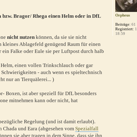
Orpheus
a bzw. Bragor/ Rhega einen Helm oder in DfL
Beiträge:
61
Registriert:
1
18:59
rone
nicht nutzen
können, da sie sie nicht
in kleines Ablagefeld genügend Raum für einen
 ein Falke oder Eule sie per Luftpost durch halb
 Helm, einen vollen Trinkschlauch oder gar
n Schwierigkeiten - auch wenn es spieltechnisch
ht nur an Tierquälerei... )
or- Boxen, ist aber speziell für DfL besonders
rone mitnehmen kann oder nicht, hat
sbezügliche Regelung (und ist damit erlaubt).
en Chada und Eara (abgesehen vom
Spezialfall
önnen sie aber tragen in dem Sinne, dass sie ihn