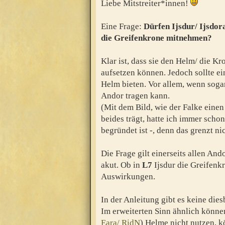
Liebe Mitstreiter*innen!
Eine Frage:
Dürfen Ijsdur/ Ijsdor
die Greifenkrone mitnehmen?
Klar ist, dass sie den Helm/ die K
aufsetzen können. Jedoch sollte e
Helm bieten. Vor allem, wenn sogar
Andor tragen kann.
(Mit dem Bild, wie der Falke einen
beides trägt, hatte ich immer scho
begründet ist -, denn das grenzt nic
Die Frage gilt einerseits allen And
akut. Ob in
L7
Ijsdur die Greifenk
Auswirkungen.
In der Anleitung gibt es keine die
Im erweiterten Sinn ähnlich könn
Eara/ RidN
) Helme nicht nutzen, k