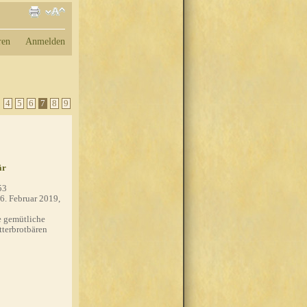
ren
Anmelden
.
4
5
6
7
8
9
är
53
6. Februar 2019,
 gemütliche
tterbrotbären