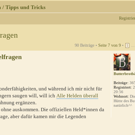
 / Tipps und Tricks
Registrie
fragen
90 Beiträge •
Seite
7
von
9
•
..
1
elfragen
Butterbrotb
Beiträge:
36
Registriert:
2
onderfähigkeiten, und während ich mir nicht für
20:56
gern saugen will, will ich
Alle Helden überall
Wohnort:
Die
Hütte des Bu
ähnung ergänzen.
natürlich^^
ar ohne auskommen. Die offiziellen Held*innen da
 Frage, aber dafür kamen mir die Legenden