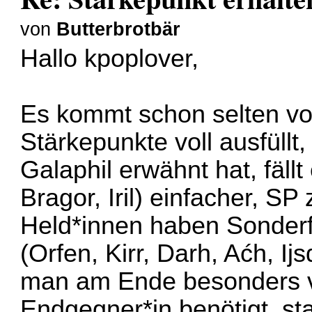
von
Butterbrotbär
Hallo kpoplover,
Es kommt schon selten vo
Stärkepunkte voll ausfüllt,
Galaphil erwähnt hat, fäl
Bragor, Iril) einfacher, S
Held*innen haben Sonderfä
(Orfen, Kirr, Darh, Aćh, Ij
man am Ende besonders vi
Endgegner*in benötigt, st