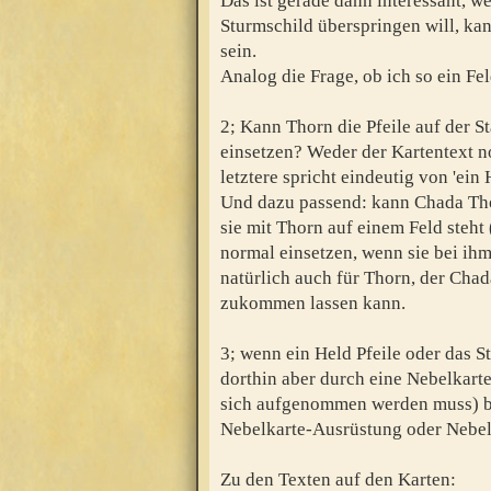
Das ist gerade dann interessant, 
Sturmschild überspringen will, ka
sein.
Analog die Frage, ob ich so ein Fel
2; Kann Thorn die Pfeile auf der 
einsetzen? Weder der Kartentext n
letztere spricht eindeutig von 'ein 
Und dazu passend: kann Chada Tho
sie mit Thorn auf einem Feld steht 
normal einsetzen, wenn sie bei ih
natürlich auch für Thorn, der Ch
zukommen lassen kann.
3; wenn ein Held Pfeile oder das 
dorthin aber durch eine Nebelkart
sich aufgenommen werden muss) bel
Nebelkarte-Ausrüstung oder Nebel
Zu den Texten auf den Karten: