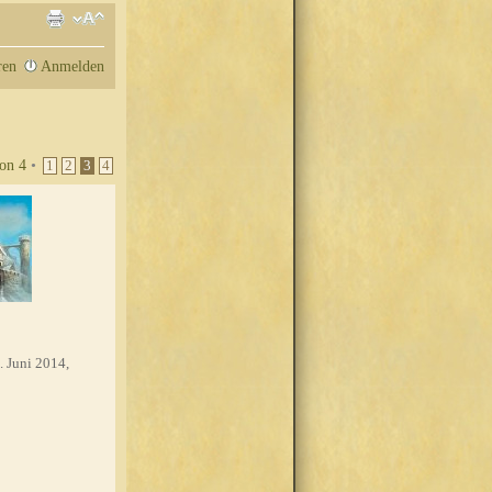
ren
Anmelden
on
4
•
1
2
3
4
. Juni 2014,