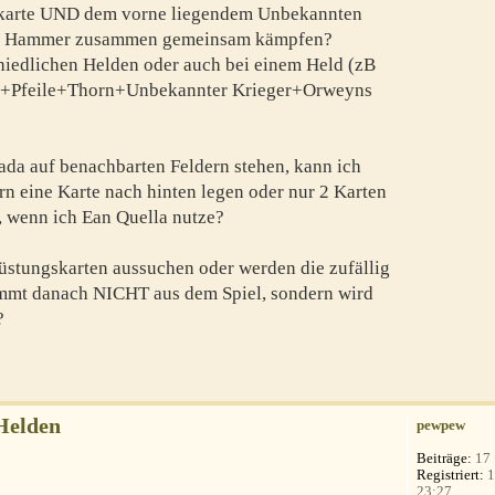
enkarte UND dem vorne liegendem Unbekannten
yns Hammer zusammen gemeinsam kämpfen?
chiedlichen Helden oder auch bei einem Held (zB
da+Pfeile+Thorn+Unbekannter Krieger+Orweyns
da auf benachbarten Feldern stehen, kann ich
rn eine Karte nach hinten legen oder nur 2 Karten
, wenn ich Ean Quella nutze?
rüstungskarten aussuchen oder werden die zufällig
mmt danach NICHT aus dem Spiel, sondern wird
?
Helden
pewpew
Beiträge:
17
Registriert:
1
23:27