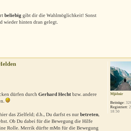
ort
beliebig
gibt dir die Wahlmöglichkeit! Sonst
rd wieder hinten dran gelegt.
Helden
ücken dürfen durch
Gerhard Hecht
bzw. andere
Mjölnir
en.
Beiträge:
32
Registriert:
2
18:50
er das Zielfeld; d.h., Du darfst es nur
betreten
,
hst. Ob Du dabei für die Bewegung die Hilfe
keine Rolle. Merrik dürfte mMn für die Bewegung