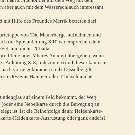
wenn man 2 Fluchbilder auf dem Weg mit dem
nn aber auch mit dem Wasserschlauch interessant
d mit Hilfe des Freundes Merrik betreten darf.
Startetappe von 'Die Mauerberge' aufnehmen und
och die Spielanleitung S.10 widersprechen dem,
Held' und nicht - 'Chada'.
rn Pfeile oder Mhares Amulett übergeben, wenn
(s. Anleitung S. 8, links unten) und dieser kann sie
m nach vorne gekommen sind? Dasselbe gilt
ada so Orweyns Hammer oder Trinkschläuche
Stundenglas auf einem Feld bekommt, der Weg
e (oder eine Nebelkarte durch die Bewegung an
egt ist, ist die Reihenfolge dann: Heldenkarte-
karte-Heldenkarte-Ausrüstung oder ganz anders?