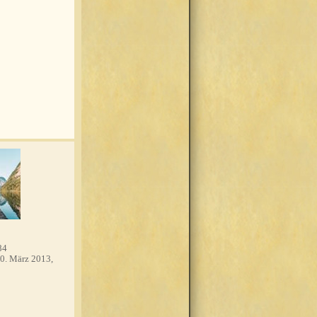
84
0. März 2013,