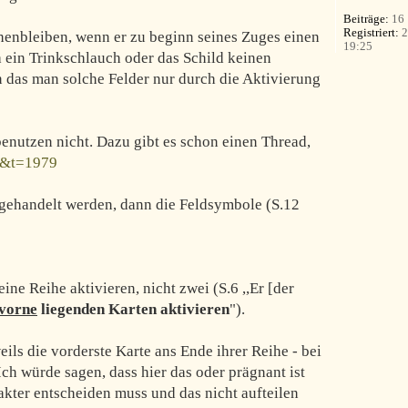
Beiträge:
16
Registriert:
2
tehenbleiben, wenn er zu beginn seines Zuges einen
19:25
a ein Trinkschlauch oder das Schild keinen
n das man solche Felder nur durch die Aktivierung
benutzen nicht. Dazu gibt es schon einen Thread,
9&t=1979
gehandelt werden, dann die Feldsymbole (S.12
 eine Reihe aktivieren, nicht zwei (S.6 ,,Er [der
vorne
liegenden Karten aktivieren
").
weils die vorderste Karte ans Ende ihrer Reihe - bei
Ich würde sagen, dass hier das oder prägnant ist
akter entscheiden muss und das nicht aufteilen