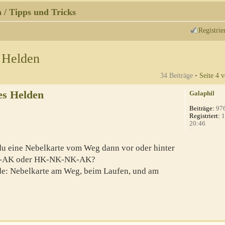
 / Tipps und Tricks
Registrie
 Helden
34 Beiträge •
Seite
4
v
es Helden
Galaphil
Beiträge:
97
Registriert:
1
20:46
 du eine Nebelkarte vom Weg dann vor oder hinter
NK-AK oder HK-NK-NK-AK?
ade: Nebelkarte am Weg, beim Laufen, und am