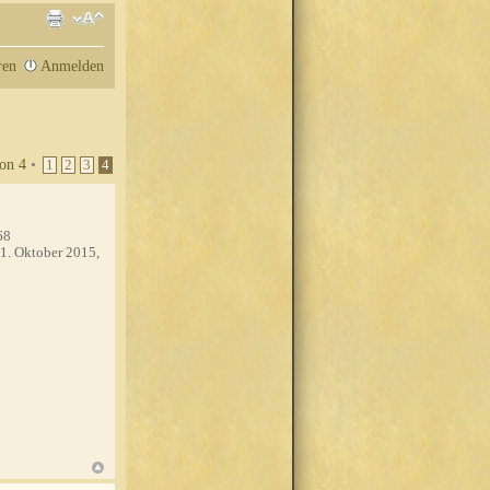
ren
Anmelden
on
4
•
1
2
3
4
68
1. Oktober 2015,