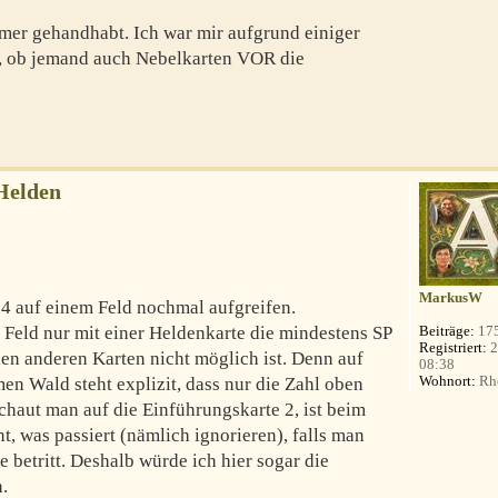
mmer gehandhabt. Ich war mir aufgrund einiger
, ob jemand auch Nebelkarten VOR die
Helden
MarkusW
 4 auf einem Feld nochmal aufgreifen.
s Feld nur mit einer Heldenkarte die mindestens SP
Beiträge:
17
Registriert:
2
llen anderen Karten nicht möglich ist. Denn auf
08:38
Wohnort:
Rhe
n Wald steht explizit, dass nur die Zahl oben
chaut man auf die Einführungskarte 2, ist beim
, was passiert (nämlich ignorieren), falls man
e betritt. Deshalb würde ich hier sogar die
.