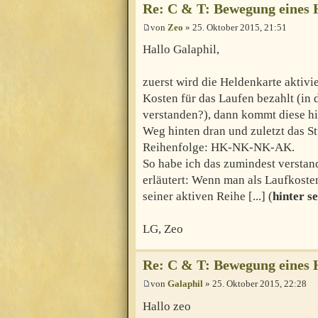
Re: C & T: Bewegung eines 
von
Zeo
» 25. Oktober 2015, 21:51
Hallo Galaphil,
zuerst wird die Heldenkarte aktivi
Kosten für das Laufen bezahlt (in 
verstanden?), dann kommt diese h
Weg hinten dran und zuletzt das S
Reihenfolge: HK-NK-NK-AK.
So habe ich das zumindest versta
erläutert: Wenn man als Laufkoste
seiner aktiven Reihe [...] (
hinter s
LG, Zeo
Re: C & T: Bewegung eines 
von
Galaphil
» 25. Oktober 2015, 22:28
Hallo zeo