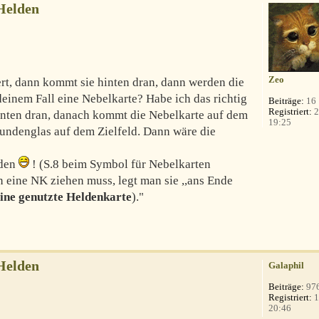
Helden
Zeo
ert, dann kommt sie hinten dran, dann werden die
deinem Fall eine Nebelkarte? Habe ich das richtig
Beiträge:
16
Registriert:
2
inten dran, danach kommt die Nebelkarte auf dem
19:25
tundenglas auf dem Zielfeld. Dann wäre die
nden
! (S.8 beim Symbol für Nebelkarten
n eine NK ziehen muss, legt man sie ,,ans Ende
eine genutzte Heldenkarte
)."
Helden
Galaphil
Beiträge:
97
Registriert:
1
20:46