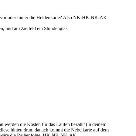
nn vor oder hinter die Heldenkarte? Also NK-HK-NK-AK
n, und am Zielfeld ein Stundenglas.
ann werden die Kosten für das Laufen bezahlt (in deinem
 diese hinten dran, danach kommt die Nebelkarte auf dem
ann wäre die Reihenfolge: HK-NK-NK-AK.