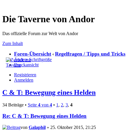
Die Taverne von Andor
Das offizielle Forum zur Welt von Andor
Zum Inhalt
Foren-Übersicht
Regelfragen / Tipps und Tricks
‹
Ändere Schriftgröße
Druckansicht
Registrieren
Anmelden
C & T: Bewegung eines Helden
34 Beiträge •
Seite
4
von
4
•
1
,
2
,
3
,
4
Re: C & T: Bewegung eines Helden
von
Galaphil
» 25. Oktober 2015, 21:25