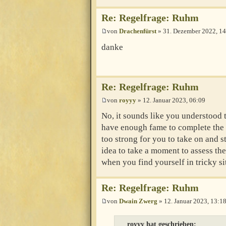
Re: Regelfrage: Ruhm
von
Drachenfürst
» 31. Dezember 2022, 14
danke
Re: Regelfrage: Ruhm
von
royyy
» 12. Januar 2023, 06:09
No, it sounds like you understood t
have enough fame to complete the B
too strong for you to take on and s
idea to take a moment to assess the
when you find yourself in tricky sit
Re: Regelfrage: Ruhm
von
Dwain Zwerg
» 12. Januar 2023, 13:1
royyy hat geschrieben: