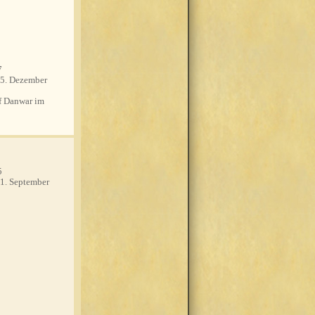
7
5. Dezember
 Danwar im
5
1. September