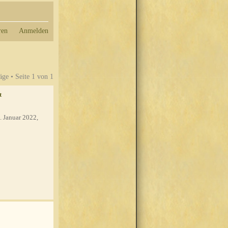
ren
Anmelden
äge • Seite
1
von
1
t
. Januar 2022,