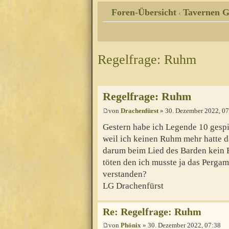
Foren-Übersicht
Tavernen G
‹
Regelfrage: Ruhm
Regelfrage: Ruhm
von
Drachenfürst
» 30. Dezember 2022, 07
Gestern habe ich Legende 10 gespi
weil ich keinen Ruhm mehr hatte d
darum beim Lied des Barden kein 
töten den ich musste ja das Pergam
verstanden?
LG Drachenfürst
Re: Regelfrage: Ruhm
von
Phönix
» 30. Dezember 2022, 07:38