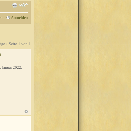
ren
Anmelden
äge • Seite
1
von
1
t
. Januar 2022,