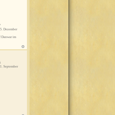
7
5. Dezember
 Danwar im
5
1. September