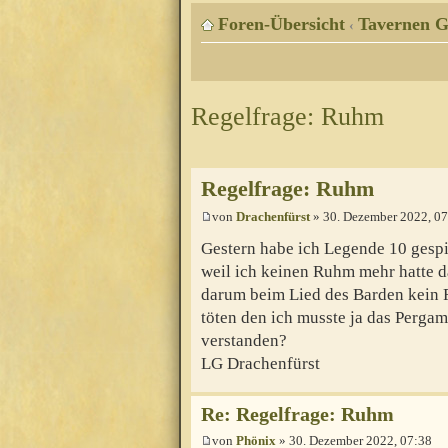
Foren-Übersicht
Tavernen G
‹
Regelfrage: Ruhm
Regelfrage: Ruhm
von
Drachenfürst
» 30. Dezember 2022, 07
Gestern habe ich Legende 10 gespi
weil ich keinen Ruhm mehr hatte d
darum beim Lied des Barden kein 
töten den ich musste ja das Pergam
verstanden?
LG Drachenfürst
Re: Regelfrage: Ruhm
von
Phönix
» 30. Dezember 2022, 07:38