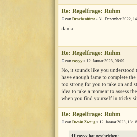
Re: Regelfrage: Ruhm
von
Drachenfürst
» 31. Dezember 2022, 14
danke
Re: Regelfrage: Ruhm
von
royyy
» 12. Januar 2023, 06:09
No, it sounds like you understood t
have enough fame to complete the B
too strong for you to take on and s
idea to take a moment to assess the
when you find yourself in tricky sit
Re: Regelfrage: Ruhm
von
Dwain Zwerg
» 12. Januar 2023, 13:1
royyy hat geschrieben: