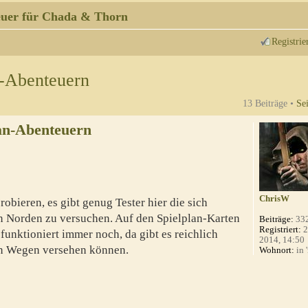
uer für Chada & Thorn
Registrie
n-Abenteuern
13 Beiträge •
Se
an-Abenteuern
ChrisW
robieren, es gibt genug Tester hier die sich
n Norden zu versuchen. Auf den Spielplan-Karten
Beiträge:
33
Registriert:
2
unktioniert immer noch, da gibt es reichlich
2014, 14:50
ren Wegen versehen können.
Wohnort:
in 