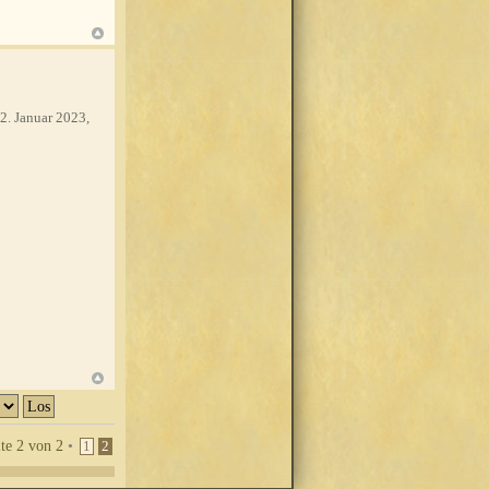
2. Januar 2023,
ite
2
von
2
•
1
2