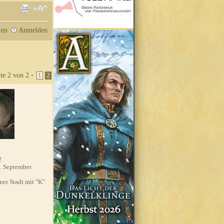
ren
Anmelden
ite
2
von
2
•
1
2
2
. September
'ner Stadt mit "K"