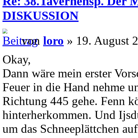
Re: 38.Tavernensp. Der M
DISKUSSION
von
loro
» 19. August 2
Okay,
Dann wäre mein erster Vorsc
Feuer in die Hand nehme u
Richtung 445 gehe. Fenn k
hinterherkommen. Und Ijsd
um das Schneeplättchen au