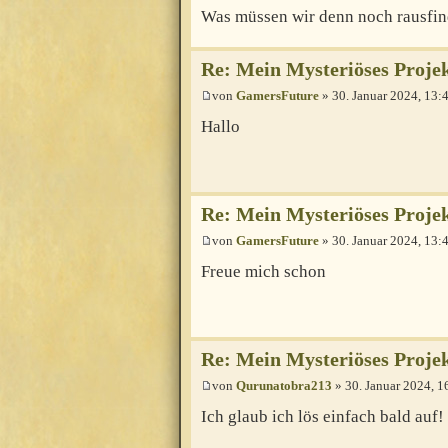
Was müssen wir denn noch rausfi
Re: Mein Mysteriöses Proje
von
GamersFuture
» 30. Januar 2024, 13:
Hallo
Re: Mein Mysteriöses Proje
von
GamersFuture
» 30. Januar 2024, 13:
Freue mich schon
Re: Mein Mysteriöses Proje
von
Qurunatobra213
» 30. Januar 2024, 1
Ich glaub ich lös einfach bald auf!