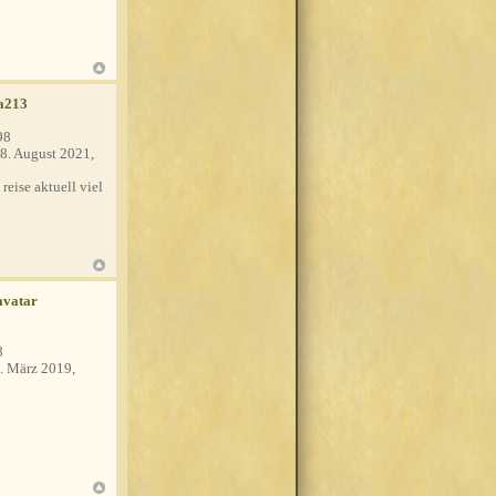
a213
98
8. August 2021,
 reise aktuell viel
8
. März 2019,