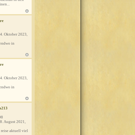
nen...
re
4. Oktober 2023,
endwo in
re
4. Oktober 2023,
endwo in
a213
98
8. August 2021,
 reise aktuell viel