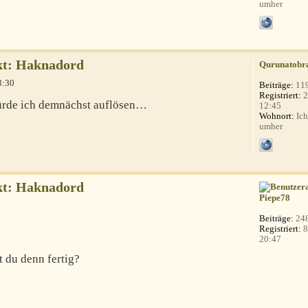
umher
kt: Haknadord
Qurunatobr
3:30
Beiträge:
11
Registriert:
2
rde ich demnächst auflösen…
12:45
Wohnort:
Ich
umher
kt: Haknadord
Piepe78
Beiträge:
24
Registriert:
8
20:47
t du denn fertig?