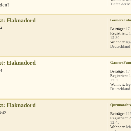
Tiefen der Mi
nden?
kt: Haknadord
GamersFutu
44
Beiträge:
17
Registriert:
1
15:30
Wohnort:
Irg
Deutschland
kt: Haknadord
GamersFutu
44
Beiträge:
17
Registriert:
1
15:30
Wohnort:
Irg
Deutschland
kt: Haknadord
Qurunatobr
6:42
Beiträge:
11
Registriert:
2
12:45
Wohnort:
Ich