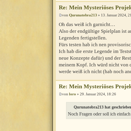
Re: Mein Mysteriöses Proje
von
Qurunatobra213
» 13. Januar 2024, 2
Oh das weiß ich garnicht…
Also der endgültige Spielplan ist 
Legenden fertigstellen.
Fürs testen hab ich nen provisorisc
Ich hab die erste Legende im Testst
neue Konzepte dafür) und der Rest 
meinem Kopf. Ich würd nicht von d
werde weiß ich nicht (hab noch and
Re: Mein Mysteriöses Proje
von
loro
» 29. Januar 2024, 18:26
Qurunatobra213 hat geschriebe
Noch Fragen oder soll ich einfach