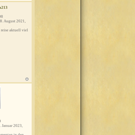
a213
98
8. August 2021,
 reise aktuell viel
0
. Januar 2023,
mentan in den