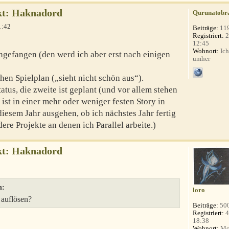
kt: Haknadord
Qurunatobr
1:42
Beiträge:
11
Registriert:
2
12:45
Wohnort:
Ich
angefangen (den werd ich aber erst nach einigen
umher
hen Spielplan („sieht nicht schön aus“).
atus, die zweite ist geplant (und vor allem stehen
ist in einer mehr oder weniger festen Story in
iesem Jahr ausgehen, ob ich nächstes Jahr fertig
ere Projekte an denen ich Parallel arbeite.)
kt: Haknadord
n:
loro
 auflösen?
Beiträge:
50
Registriert:
4
18:38
Wohnort:
Mo