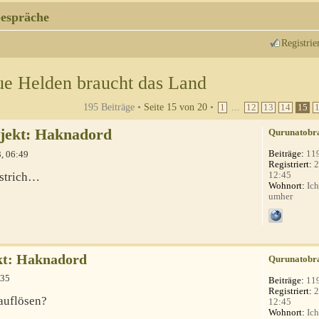
espräche
Registrie
e Helden braucht das Land
195 Beiträge •
Seite
15
von
20
•
...
1
12
13
14
15
ojekt: Haknadord
Qurunatobr
Beiträge:
11
, 06:49
Registriert:
2
12:45
dstrich…
Wohnort:
Ich
umher
kt: Haknadord
Qurunatobr
:35
Beiträge:
11
Registriert:
2
 auflösen?
12:45
Wohnort:
Ich