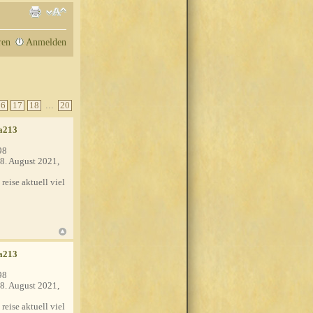
ren
Anmelden
...
16
17
18
20
a213
98
8. August 2021,
 reise aktuell viel
a213
98
8. August 2021,
 reise aktuell viel