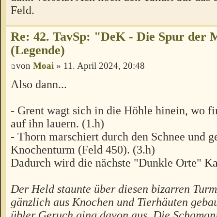
Feld.
Re: 42. TavSp: "DeK - Die Spur der 
(Legende)
von
Moai
» 11. April 2024, 20:48
Also dann...
- Grent wagt sich in die Höhle hinein, wo f
auf ihn lauern. (1.h)
- Thorn marschiert durch den Schnee und g
Knochenturm (Feld 450). (3.h)
Dadurch wird die nächste "Dunkle Orte" Ka
Der Held staunte über diesen bizarren Turm
gänzlich aus Knochen und Tierhäuten gebaut
übler Geruch ging davon aus. Die Schamani