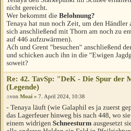
nicht gereicht.
Wer bekommt die
Belohnung?
Tenaya hat nun noch Zeit, um den Händler 
sich anschließend mit Thorn am noch zu e
auf 446 aufzuwärmen).
Aćh und Grent "besuchen" anschließend de
und schicken auch ihn in die "Ewigen Jagd
soweit?
Re: 42. TavSp: "DeK - Die Spur der 
(Legende)
von
Moai
» 7. April 2024, 10:38
- Tenaya läuft (wie Galaphil es ja zuerst gep
das Lagerfeuer hinweg bis nach 448, wo sie 
einem widrigen
Schneesturm
ausgesetzt sie
alle anderen Helden ein Feld in Pfeilrichtun