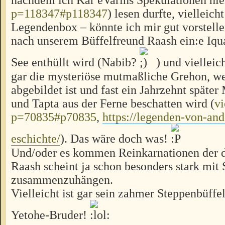
p=118347#p118347
) lesen durfte, vielleich
Legendenbox – könnte ich mir gut vorstell
nach unserem Büffelfreund Raash ein:e Iq
See enthüllt wird (Nabib?
) und vielleic
gar die mysteriöse mutmaßliche Grehon, we
abgebildet ist und fast ein Jahrzehnt später
und Tapta aus der Ferne beschatten wird (
v
p=70835#p70835
,
https://legenden-von-ando
eschichte/
). Das wäre doch was!
Und/oder es kommen Reinkarnationen der d
Raash scheint ja schon besonders stark mit
zusammenzuhängen.
Vielleicht ist gar sein zahmer Steppenbüffe
Yetohe-Bruder!