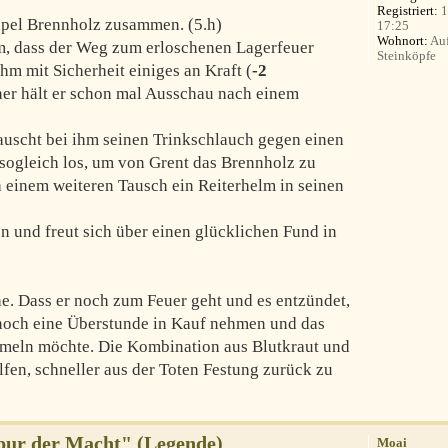
Registriert:
1
tapel Brennholz zusammen. (5.h)
17:25
Wohnort:
Auf
m, dass der Weg zum erloschenen Lagerfeuer
Steinköpfe
hm mit Sicherheit einiges an Kraft (
-2
her hält er schon mal Ausschau nach einem
auscht bei ihm seinen Trinkschlauch gegen einen
 sogleich los, um von Grent das Brennholz zu
 einem weiteren Tausch ein Reiterhelm in seinen
en und freut sich über einen glücklichen Fund in
e. Dass er noch zum Feuer geht und es entzündet,
 er noch eine Überstunde in Kauf nehmen und das
mmeln möchte. Die Kombination aus Blutkraut und
fen, schneller aus der Toten Festung zurück zu
Spur der Macht" (Legende)
Moai