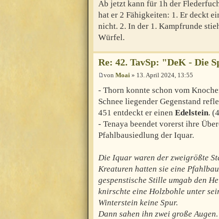
Ab jetzt kann für 1h der Flederfuc
hat er 2 Fähigkeiten: 1. Er deckt e
nicht. 2. In der 1. Kampfrunde sti
Würfel.
Re: 42. TavSp: "DeK - Die 
von
Moai
» 13. April 2024, 13:55
- Thorn konnte schon vom Knochen
Schnee liegender Gegenstand reflek
451 entdeckt er einen
Edelstein
. (
- Tenaya beendet vorerst ihre Übe
Pfahlbausiedlung der Iquar.
Die Iquar waren der zweigrößte S
Kreaturen hatten sie eine Pfahlbau
gespenstische Stille umgab den Hel
knirschte eine Holzbohle unter se
Winterstein keine Spur.
Dann sahen ihn zwei große Augen. "H