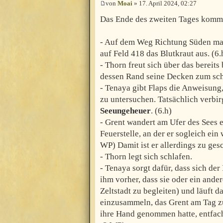
von
Moai
» 17. April 2024, 02:27
Das Ende des zweiten Tages kommt 
- Auf dem Weg Richtung Süden ma
auf Feld 418 das Blutkraut aus. (6.
- Thorn freut sich über das bereit
dessen Rand seine Decken zum schl
- Tenaya gibt Flaps die Anweisung
zu untersuchen. Tatsächlich verbir
Seeungeheuer
. (6.h)
- Grent wandert am Ufer des Sees e
Feuerstelle, an der er sogleich ei
WP) Damit ist er allerdings zu ge
- Thorn legt sich schlafen.
- Tenaya sorgt dafür, dass sich de
ihm vorher, dass sie oder ein and
Zeltstadt zu begleiten) und läuft
einzusammeln, das Grent am Tag zu
ihre Hand genommen hatte, entfac