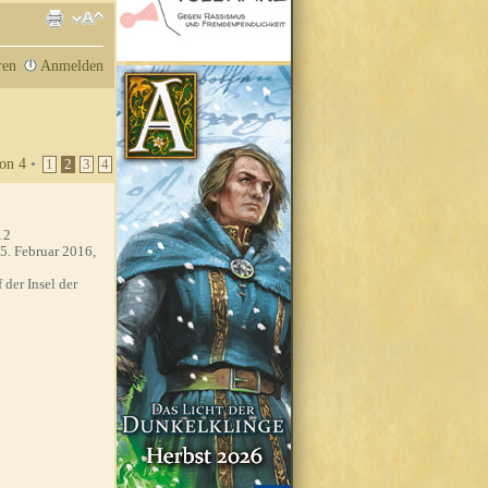
ren
Anmelden
on
4
•
1
2
3
4
12
5. Februar 2016,
 der Insel der