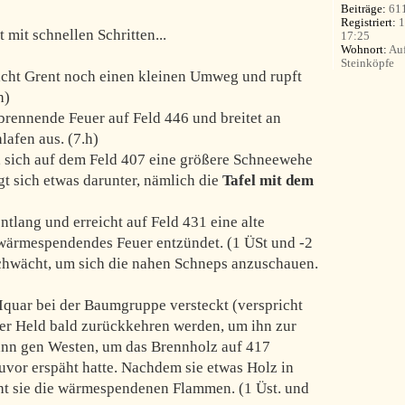
Beiträge:
61
Registriert:
1
mit schnellen Schritten...
17:25
Wohnort:
Auf
Steinköpfe
cht Grent noch einen kleinen Umweg und rupft
h)
s brennende Feuer auf Feld 446 und breitet an
afen aus. (7.h)
, sich auf dem Feld 407 eine größere Schneewehe
gt sich etwas darunter, nämlich die
Tafel mit dem
ntlang und erreicht auf Feld 431 eine alte
n wärmespendendes Feuer entzündet. (1 ÜSt und -2
schwächt, um sich die nahen Schneps anzuschauen.
r Iquar bei der Baumgruppe versteckt (verspricht
erer Held bald zurückkehren werden, um ihn zur
 dann gen Westen, um das Brennholz auf 417
vor erspäht hatte. Nachdem sie etwas Holz in
ht sie die wärmespendenen Flammen. (1 Üst. und