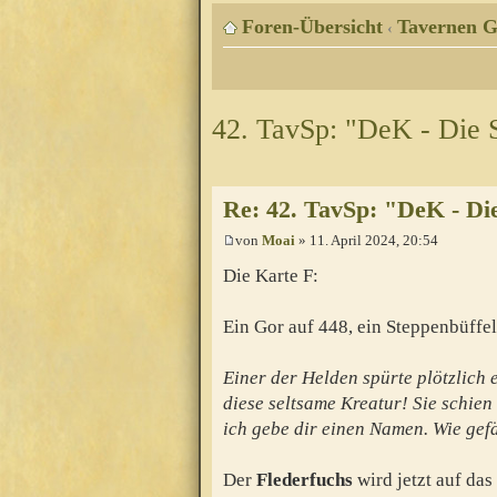
Foren-Übersicht
Tavernen G
‹
42. TavSp: "DeK - Die 
Re: 42. TavSp: "DeK - Di
von
Moai
» 11. April 2024, 20:54
Die Karte F:
Ein Gor auf 448, ein Steppenbüffel
Einer der Helden spürte plötzlich e
diese seltsame Kreatur! Sie schien 
ich gebe dir einen Namen. Wie gefä
Der
Flederfuchs
wird jetzt auf das