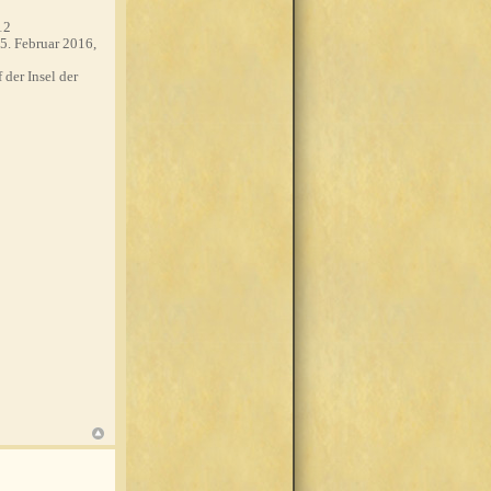
12
5. Februar 2016,
 der Insel der