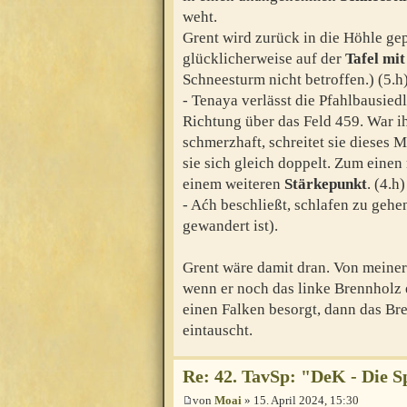
weht.
Grent wird zurück in die Höhle gep
glücklicherweise auf der
Tafel mi
Schneesturm nicht betroffen.) (5.h
- Tenaya verlässt die Pfahlbausied
Richtung über das Feld 459. War i
schmerzhaft, schreitet sie dieses M
sie sich gleich doppelt. Zum einen
einem weiteren
Stärkepunkt
. (4.h)
- Aćh beschließt, schlafen zu gehe
gewandert ist).
Grent wäre damit dran. Von meiner 
wenn er noch das linke Brennholz
einen Falken besorgt, dann das Br
eintauscht.
Re: 42. TavSp: "DeK - Die 
von
Moai
» 15. April 2024, 15:30