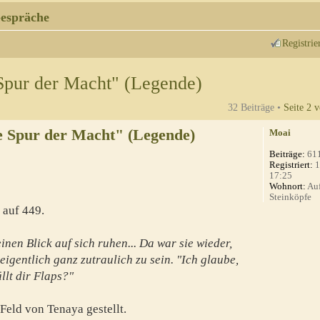
espräche
Registrie
Spur der Macht" (Legende)
32 Beiträge •
Seite
2
v
e Spur der Macht" (Legende)
Moai
Beiträge:
61
Registriert:
1
17:25
Wohnort:
Auf
Steinköpfe
 auf 449.
inen Blick auf sich ruhen... Da war sie wieder,
eigentlich ganz zutraulich zu sein. "Ich glaube,
llt dir Flaps?"
 Feld von Tenaya gestellt.