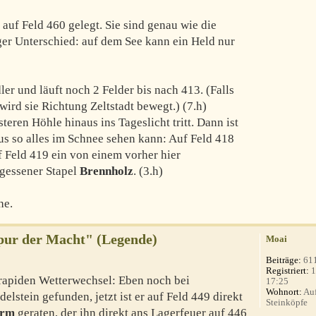
 auf Feld 460 gelegt. Sie sind genau wie die
er Unterschied: auf dem See kann ein Held nur
ler und läuft noch 2 Felder bis nach 413. (Falls
ird sie Richtung Zeltstadt bewegt.) (7.h)
nsteren Höhle hinaus ins Tageslicht tritt. Dann ist
us so alles im Schnee sehen kann: Auf Feld 418
uf Feld 419 ein von einem vorher hier
gessener Stapel
Brennholz
. (3.h)
he.
Spur der Macht" (Legende)
Moai
Beiträge:
61
Registriert:
1
 rapiden Wetterwechsel: Eben noch bei
17:25
Wohnort:
Auf
lstein gefunden, jetzt ist er auf Feld 449 direkt
Steinköpfe
urm
geraten, der ihn direkt ans Lagerfeuer auf 446