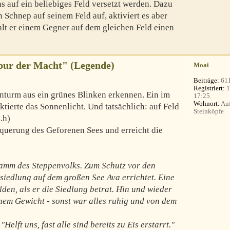
hs auf ein beliebiges Feld versetzt werden. Dazu
in Schnep auf seinem Feld auf, aktiviert es aber
ehlt er einem Gegner auf dem gleichen Feld einen
Spur der Macht" (Legende)
Moai
Beiträge:
61
Registriert:
1
turm aus ein grünes Blinken erkennen. Ein im
17:25
Wohnort:
Auf
tierte das Sonnenlicht. Und tatsächlich: auf Feld
Steinköpfe
4.h)
rquerung des Geforenen Sees und erreicht die
tamm des Steppenvolks. Zum Schutz vor den
siedlung auf dem großen See Ava errichtet. Eine
den, als er die Siedlung betrat. Hin und wieder
inem Gewicht - sonst war alles ruhig und von dem
elft uns, fast alle sind bereits zu Eis erstarrt."