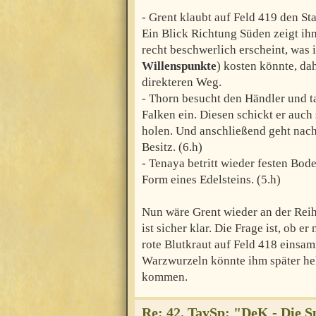
- Grent klaubt auf Feld 419 den S
Ein Blick Richtung Süden zeigt ih
recht beschwerlich erscheint, was i
Willenspunkte
) kosten könnte, da
direkteren Weg.
- Thorn besucht den Händler und t
Falken ein. Diesen schickt er auch
holen. Und anschließend geht nach
Besitz. (6.h)
- Tenaya betritt wieder festen Bod
Form eines Edelsteins. (5.h)
Nun wäre Grent wieder an der Reih
ist sicher klar. Die Frage ist, ob
rote Blutkraut auf Feld 418 einsa
Warzwurzeln könnte ihm später hel
kommen.
Re: 42. TavSp: "DeK - Die 