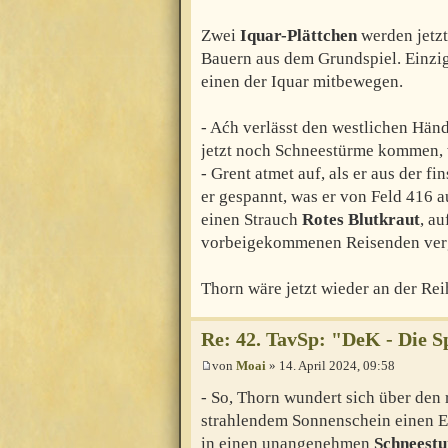
Zwei
Iquar-Plättchen
werden jetzt
Bauern aus dem Grundspiel. Einzig
einen der Iquar mitbewegen.
- Aćh verlässt den westlichen Händ
jetzt noch Schneestürme kommen, w
- Grent atmet auf, als er aus der fi
er gespannt, was er von Feld 416 a
einen Strauch
Rotes Blutkraut
, a
vorbeigekommenen Reisenden ver
Thorn wäre jetzt wieder an der Rei
Re: 42. TavSp: "DeK - Die 
von
Moai
» 14. April 2024, 09:58
- So, Thorn wundert sich über den
strahlendem Sonnenschein einen Ede
in einen unangenehmen
Schneest