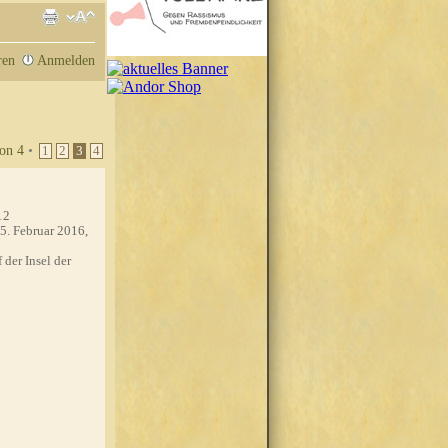
ren
Anmelden
on
4
•
1
2
3
4
12
5. Februar 2016,
 der Insel der