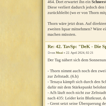
464. Dort erwartet ihn ein
Schnees
Diese verliert dadurch jedoch den 
zurückbleibt (wo er von Thorn mi
Thorn wäre jetzt dran. Auf direkte
zweiten Iquar mitnehmen? Wäre ei
machen müssten.
Re: 42. TavSp: "DeK - Die 
von
Moai
» 22. April 2024, 02:21
Der Tag nähert sich dem Sonnenunt
- Thorn nimmt auch noch den zweite
zur Zeltstadt. (6.h)
- Tenaya kämpft sich durch den Sc
dafür mit dem Stärkepunkt belohnt
- Aćh läuft noch nicht zur Zeltsta
nach 435: Leider kein Blutkraut, d
- Grent setzt seine Überquerung de