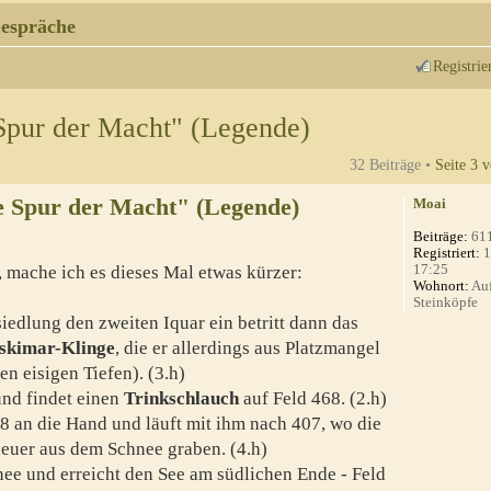
espräche
Registrie
Spur der Macht" (Legende)
32 Beiträge •
Seite
3
v
e Spur der Macht" (Legende)
Moai
Beiträge:
61
Registriert:
1
17:25
t, mache ich es dieses Mal etwas kürzer:
Wohnort:
Auf
Steinköpfe
iedlung den zweiten Iquar ein betritt dann das
skimar-Klinge
, die er allerdings aus Platzmangel
den eisigen Tiefen). (3.h)
 und findet einen
Trinkschlauch
auf Feld 468. (2.h)
8 an die Hand und läuft mit ihm nach 407, wo die
euer aus dem Schnee graben. (4.h)
nee und erreicht den See am südlichen Ende - Feld