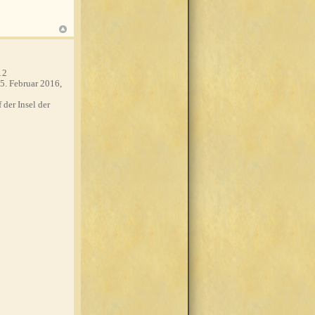
12
5. Februar 2016,
 der Insel der