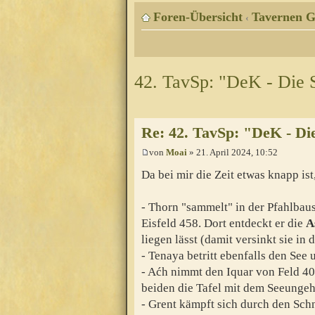
Foren-Übersicht
Tavernen G
‹
42. TavSp: "DeK - Die 
Re: 42. TavSp: "DeK - Di
von
Moai
» 21. April 2024, 10:52
Da bei mir die Zeit etwas knapp is
- Thorn "sammelt" in der Pfahlbaus
Eisfeld 458. Dort entdeckt er die
A
liegen lässt (damit versinkt sie in 
- Tenaya betritt ebenfalls den See
- Aćh nimmt den Iquar von Feld 40
beiden die Tafel mit dem Seeungeh
- Grent kämpft sich durch den Sch