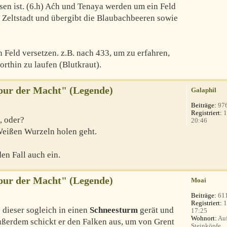
sen ist. (6.h) Aćh und Tenaya werden um ein Feld
r Zeltstadt und übergibt die Blaubachbeeren sowie
 Feld versetzen. z.B. nach 433, um zu erfahren,
orthin zu laufen (Blutkraut).
Spur der Macht" (Legende)
Galaphil
Beiträge:
97
Registriert:
1
, oder?
20:46
eißen Wurzeln holen geht.
en Fall auch ein.
Spur der Macht" (Legende)
Moai
Beiträge:
61
Registriert:
1
 dieser sogleich in einen
Schneesturm
gerät und
17:25
Wohnort:
Auf
Außerdem schickt er den Falken aus, um von Grent
Steinköpfe