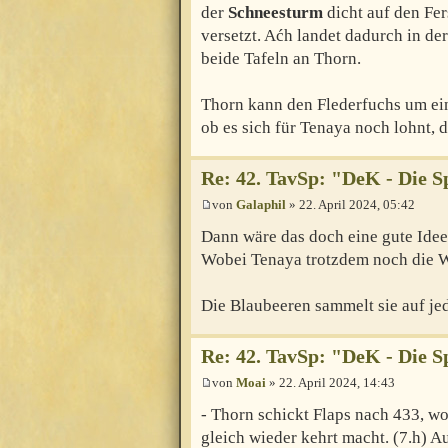
der
Schneesturm
dicht auf den Fer
versetzt. Aćh landet dadurch in de
beide Tafeln an Thorn.
Thorn kann den Flederfuchs um ein
ob es sich für Tenaya noch lohnt, d
Re: 42. TavSp: "DeK - Die 
von
Galaphil
» 22. April 2024, 05:42
Dann wäre das doch eine gute Idee
Wobei Tenaya trotzdem noch die W
Die Blaubeeren sammelt sie auf jed
Re: 42. TavSp: "DeK - Die 
von
Moai
» 22. April 2024, 14:43
- Thorn schickt Flaps nach 433, wo
gleich wieder kehrt macht. (7.h) 