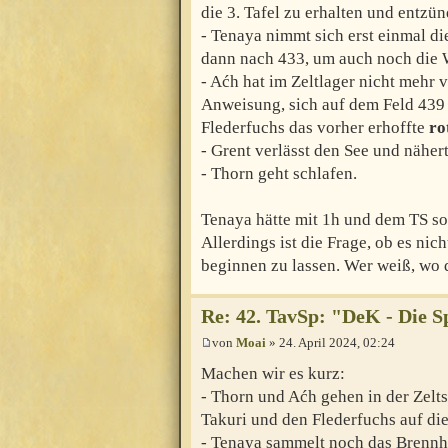
die 3. Tafel zu erhalten und entzün
- Tenaya nimmt sich erst einmal d
dann nach 433, um auch noch die 
- Aćh hat im Zeltlager nicht mehr v
Anweisung, sich auf dem Feld 439
Flederfuchs das vorher erhoffte
ro
- Grent verlässt den See und nähe
- Thorn geht schlafen.
Tenaya hätte mit 1h und dem TS so
Allerdings ist die Frage, ob es nich
beginnen zu lassen. Wer weiß, wo
Re: 42. TavSp: "DeK - Die 
von
Moai
» 24. April 2024, 02:24
Machen wir es kurz:
- Thorn und Aćh gehen in der Zelt
Takuri und den Flederfuchs auf die
- Tenaya sammelt noch das Brennho