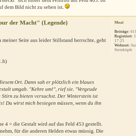
teckt" sich hinter dem Felltroll auf Feld 405. Ist
auf dem Bild nicht zu sehen ist.
Spur der Macht" (Legende)
Moai
Beiträge:
61
Registriert:
1
iner Seite aus leider Stillstand herrschte, geht
17:25
Wohnort:
Auf
Steinköpfe
1.h)
diesem Ort. Dann sah er plötzlich ein blaues
estalt umgab. "Kehre um!", rief sie. "Vergeude
 Stirn zu bieten versuchst. Der Winterstein ist
s! Du wirst mich besiegen müssen, wenn du ihn
e 4 = die Gestalt wird auf das Feld 453 gestellt.
enehm, für die anderen Helden etwas müssig. Die