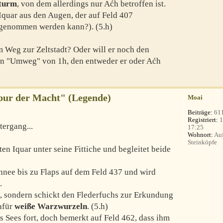
turm
, von dem allerdings nur Aćh betroffen ist.
Iquar aus den Augen, der auf Feld 407
tgenommen werden kann?). (5.h)
m Weg zur Zeltstadt? Oder will er noch den
n "Umweg" von 1h, den entweder er oder Aćh
Spur der Macht" (Legende)
Moai
Beiträge:
61
Registriert:
1
ergang...
17:25
Wohnort:
Auf
Steinköpfe
n Iquar unter seine Fittiche und begleitet beide
hnee bis zu Flaps auf dem Feld 437 und wird
.
dt, sondern schickt den Flederfuchs zur Erkundung
afür
weiße Warzwurzeln
. (5.h)
s Sees fort, doch bemerkt auf Feld 462, dass ihm