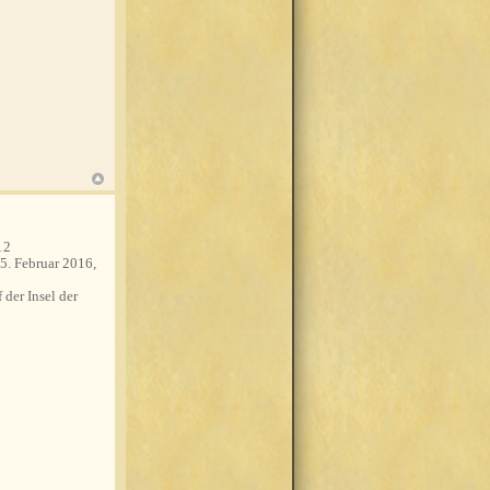
12
5. Februar 2016,
 der Insel der